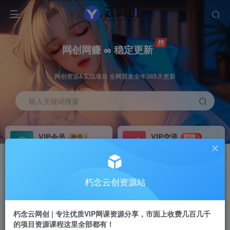
网创网赚 ∞ 稳定更新
网创资源&实战项目 全网首发全年365天更新
输入关键词搜索
VIP会员
VIP交流
抢先
群聊
免费下载全站资源
研究探讨更多创业项目路子。
VIP推广
招募站长
70%分佣
推荐
朽念云创资源站
会员专属推广链接
搭建同款网站，自己当老板
朽念云网创 | 专注优质VIP网课资源分享，市面上收费几百几千
APP下载
GO
四导航
导航
的项目资源课程这里全部都有！
站长V：XiuNian__