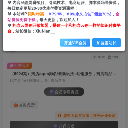
🔰 内容涵盖网赚项目、引流技术、电商运营、脚本源码等资源，
每日稳定更新20-30优质付费资源课程！
首页
创业课程
会员专属
正文
🔰 本站VIP
限时特惠，
￥79/年，￥99/永久 (推广佣金70%)，
全
站资源免费下载，
每天更新，欢迎加入！
（5924期）抖店/opm排名/最新玩法+动销服务，
🔰
朽念云网创开放加盟，搭建一个和朽念云创一样的知识付费平
台，
站长微信：XiuNian__
抖店商品卡oPM算法最新玩法 暴力卡排名
开通VIP会员
加盟当站长
朽念云创
关注
私信
2年前发布
1613
193
付费阅读
（5924期）抖店/opm排名/最新玩法+动销服务，抖店商品卡oPM算法最新玩法 暴力卡排名
此内容为付费阅读，请付费后查看
会员专属资源
免费
会员
您暂无购买权限，请先开通会员
开通会员