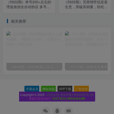
（5922期）单号200+左右的
（5926期）另类情怀信息差
理途旅游全自动协议 多号无
生意，突破高销量，轻松实
限做号独家项目打金【多号
现日入200+
协议】
相关推荐
（9448期）2024网易云音乐人挂机项目，单机日入150+，无脑月入5000+
开通会员
-
网站加盟
-
APP下载
-
广告合作
-
Copyright © 2023 ·
朽念云创· 鲁ICP备19064000号-26
本站已安全运行:
1637天23小时35分43秒