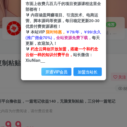
市面上收费几百几千的项目资源课程这里全
部都有！
🔰 内容涵盖网赚项目、引流技术、电商运
营、脚本源码等资源，每日稳定更新20-30
VIP推广
招募站长
70%分佣
推荐
优质付费资源课程！
🔰 本站VIP
限时特惠，
￥79/年，￥99/永久
会员专属推广链接
搭建同款网站，自己当老板
(推广佣金70%)，
全站资源免费下载，
每天
更新，欢迎加入！
🔰
朽念云网创开放加盟，搭建一个和朽念
云创一样的知识付费平台，
站长微信：
XiuNian__
复制粘贴，三分钟一篇笔记
开通VIP会员
加盟当站长
关注
8
新平台撸收益，一篇笔记收益140，无脑复制粘贴，三分钟一篇笔记
此内容为付费阅读，请付费后查看
9.9