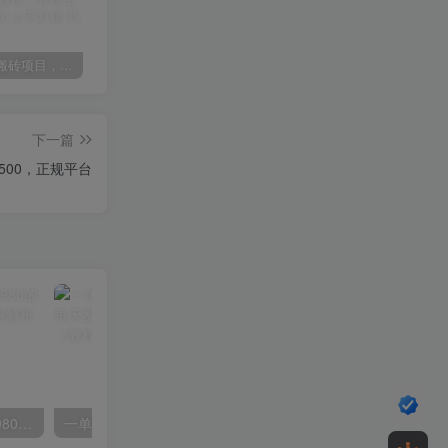
某讯游戏搬砖项目，0投入，可以挂机，轻松上手,月入3000+上不封顶
（9448期）2024网易云音乐人挂机项目，单机日入150+，无脑月入5000+
（9111期）全网首发魔兽世界美服全自动打金搬砖，日入1000+，简单好操作，保姆级教学
下一篇
500，正规平台
外面要价高达3980甚至12980的货拉拉搬运项目，保姆式教程解析全过程
一单利润19.9 一天能出100单，每天发发图片 小白也能月入过万（教程+资料）