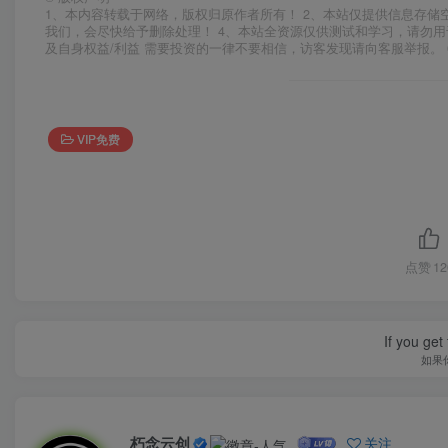
1、本内容转载于网络，版权归原作者所有！ 2、本站仅提供信息存储
我们，会尽快给予删除处理！ 4、本站全资源仅供测试和学习，请勿用
及自身权益/利益 需要投资的一律不要相信，访客发现请向客服举报。 
VIP免费
点赞
12
If you get 
如果
朽念云创
关注