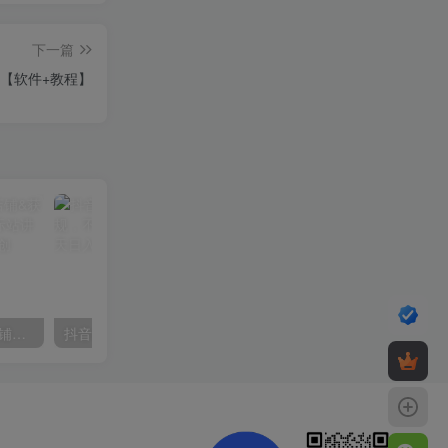
下一篇
00+【软件+教程】
【阿里国际站】打造Top店铺&获得优质询盘客户，​95%的国际站讲师不会说的运营技巧
抖音24小时无人直播音乐，不违规，不封号纯撸音浪，小白实操当天日入1000+