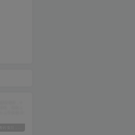
某讯游戏搬砖项目，0投入，可以挂机，轻松上手,月入3000+上不封顶
（9448期）2024网易云音乐人挂机项目，单机日入150+，无脑月入5000+
（9111期）全网首发魔兽世界美服全自动打金搬砖，日入1000+，简单好操作，保姆级教学