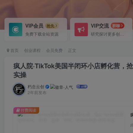
VIP会员
VIP交流
抢先
群聊
免费下载全站资源
研究探讨更多创业项目路子。
首页
创业课程
会员免费
正文
疯人院·TikTok美国半闭环小店孵化营，
实操
朽念云创
2年前发布
付费阅读