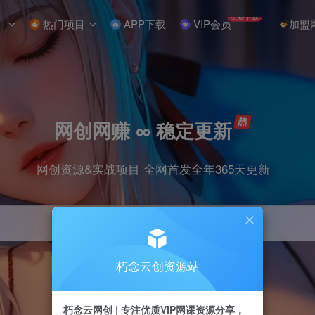
免费下载
热门项目
APP下载
VIP会员
加盟
网创网赚 ∞ 稳定更新
网创资源&实战项目 全网首发全年365天更新
朽念云创资源站
引流
抖音
小红书
挂机
快手
电商
朽念云网创 | 专注优质VIP网课资源分享，