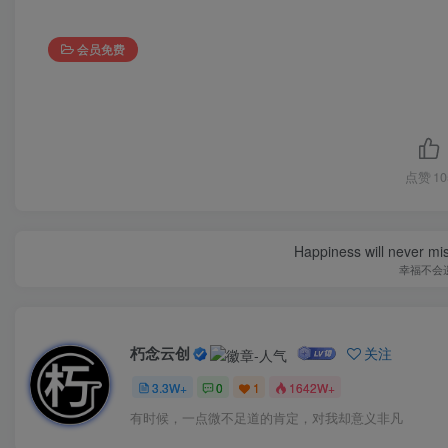
会员免费
点赞
10
Happiness will never miss
幸福不会
朽念云创
关注
3.3W+
0
1
1642W+
有时候，一点微不足道的肯定，对我却意义非凡