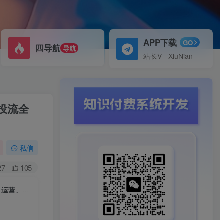
APP下载
GO
四导航
导航
站长V：XiuNian__
、投流全
私信
27
105
疯人院·TikTok美国半闭环小店孵化营，抢占TikTok美国蓝海市场，开店、运营、带货、投流全实操