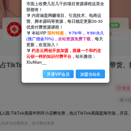
市面上收费几百几千的项目资源课程这里全
部都有！
🔰 内容涵盖网赚项目、引流技术、电商运
营、脚本源码等资源，每日稳定更新20-30
VIP推广
招募站长
70%分佣
推荐
优质付费资源课程！
🔰 本站VIP
限时特惠，
￥79/年，￥99/永久
会员专属推广链接
搭建同款网站，自己当老板
(推广佣金70%)，
全站资源免费下载，
每天
更新，欢迎加入！
🔰
朽念云网创开放加盟，搭建一个和朽念
云创一样的知识付费平台，
站长微信：
XiuNian__
抢占TikTok美国蓝海市场，开店、运营、带货
开通VIP会员
加盟当站长
关注
17
此内容为付费阅读，请付费后查看