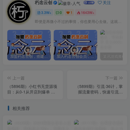
朽念云创
关注
3.3W+
0
1
1643W+
即便是再微小不过的事情，你也要用心去做。这就是成功的秘密
加盟朽念云创，搭建同款项目资源站，实现日入2000+
加入朽念云创会员，全站资源免费学习。
上一篇
下一篇
（5896期）小红书无货源项
（5899期）引流·36计，掌
目：从0-1从开店到爆单 单
握流量密码，快速引流拓
店30万销售额 利润50%【5
客，实操方法层层拆解，简
月更新】
单高效
相关推荐