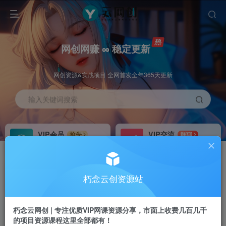
网创网赚 ∞ 稳定更新
网创资源&实战项目 全网首发全年365天更新
输入关键词搜索
VIP会员
VIP交流
抢先
群聊
免费下载全站资源
研究探讨更多创业项目路子。
VIP推广
招募站长
70%分佣
推荐
朽念云创资源站
会员专属推广链接
搭建同款网站，自己当老板
朽念云网创 | 专注优质VIP网课资源分享，市面上收费几百几千
APP下载
GO
四导航
导航
的项目资源课程这里全部都有！
站长V：XiuNian__