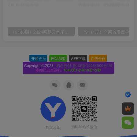
（9448期）2024网易云音乐人挂机项目，单机日入150+，无脑月入5000+
开通会员
-
网站加盟
-
APP下载
-
广告合作
-
Copyright © 2023 ·
朽念云创· 鲁ICP备19064000号-26
本站已安全运行:
1640天1小时19分13秒
扫码加站长微信
朽念云创