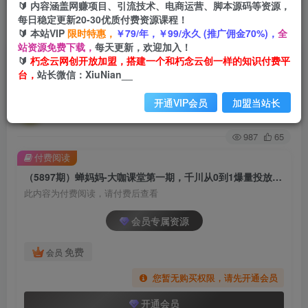
🔰 内容涵盖网赚项目、引流技术、电商运营、脚本源码等资源，
每日稳定更新20-30优质付费资源课程！
首页
创业课程
会员专属
正文
🔰 本站VIP
限时特惠，
￥79/年，￥99/永久 (推广佣金70%)，
全
站资源免费下载，
每天更新，欢迎加入！
（5897期）蝉妈妈-大咖课堂第一期，千川从0到1
🔰
朽念云网创开放加盟，搭建一个和朽念云创一样的知识付费平
台，
站长微信：XiuNian__
爆量投放模型（23节视频课）
开通VIP会员
加盟当站长
朽念云创
关注
私信
2年前发布
987
65
付费阅读
（5897期）蝉妈妈-大咖课堂第一期，千川从0到1爆量投放模型（23节视频课）
此内容为付费阅读，请付费后查看
会员专属资源
免费
会员
您暂无购买权限，请先开通会员
开通会员