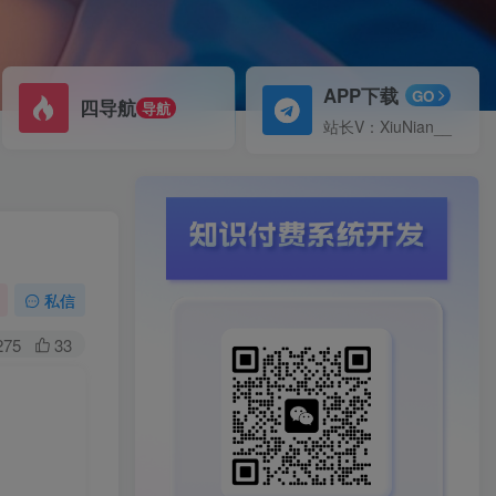
APP下载
GO
四导航
导航
站长V：XiuNian__
私信
275
33