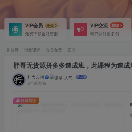
VIP会员
VIP交流
抢先
群聊
免费下载全站资源
研究探讨更多创业项目路子。
首页
创业课程
会员免费
正文
胖哥无货源拼多多速成班，此课程为速成
朽念云创
2年前发布
付费阅读