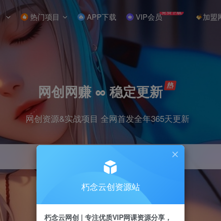
免费下载
热门项目
APP下载
VIP会员
加盟
网创网赚 ∞ 稳定更新
网创资源&实战项目 全网首发全年365天更新
朽念云创资源站
引流
抖音
小红书
挂机
快手
电商
朽念云网创 | 专注优质VIP网课资源分享，