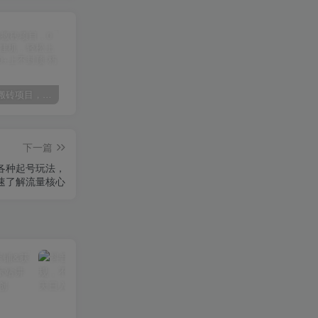
某讯游戏搬砖项目，0投入，可以挂机，轻松上手,月入3000+上不封顶
（9448期）2024网易云音乐人挂机项目，单机日入150+，无脑月入5000+
（9111期）全网首发魔兽世界美服全自动打金搬砖，日入1000+，简单好操作，保姆级教学
下一篇
握各种起号玩法，
速了解流量核心