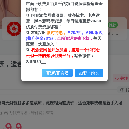
市面上收费几百几千的项目资源课程这里全
部都有！
🔰 内容涵盖网赚项目、引流技术、电商运
营、脚本源码等资源，每日稳定更新20-30
VIP推广
招募站长
70%分佣
推荐
优质付费资源课程！
🔰 本站VIP
限时特惠，
￥79/年，￥99/永久
会员专属推广链接
搭建同款网站，自己当老板
(推广佣金70%)，
全站资源免费下载，
每天
更新，欢迎加入！
🔰
朽念云网创开放加盟，搭建一个和朽念
云创一样的知识付费平台，
站长微信：
XiuNian__
班，适合兼职或者是新手入场
开通VIP会员
加盟当站长
关注
1
胖哥无货源拼多多速成班，此课程为速成班，适合兼职或者是新手入场
此内容为付费阅读，请付费后查看
9.9