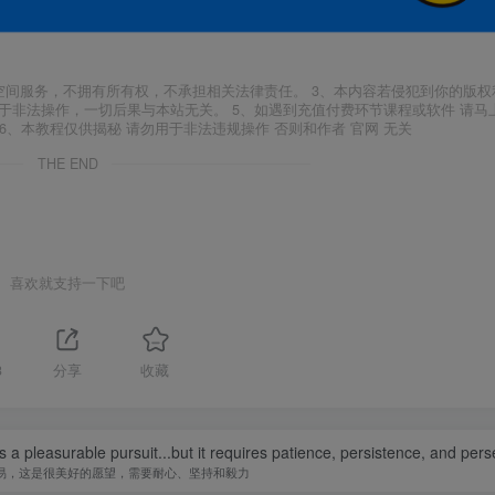
空间服务，不拥有所有权，不承担相关法律责任。 3、本内容若侵犯到你的版权
于非法操作，一切后果与本站无关。 5、如遇到充值付费环节课程或软件 请马
6、本教程仅供揭秘 请勿用于非法违规操作 否则和作者 官网 无关
THE END
喜欢就支持一下吧
3
分享
收藏
is a pleasurable pursuit...but it requires patience, persistence, and per
易，这是很美好的愿望，需要耐心、坚持和毅力