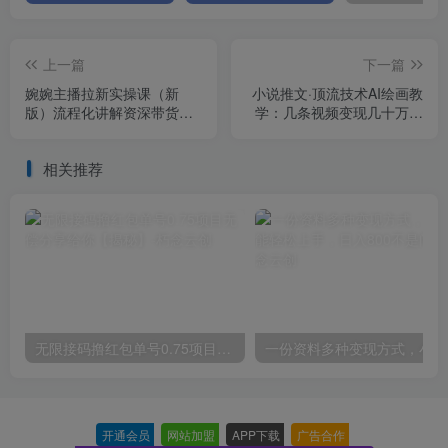
上一篇
下一篇
婉婉主播拉新实操课（新
小说推文·顶流技术AI绘画教
版）流程化讲解资深带货主
学：几条视频变现几十万，
播，让每个人都成为经得起
全套视频教学+工具
考验的主播
相关推荐
无限接码撸红包单号0.75项目无偿分享给你【揭秘】
一份
开通会员
-
网站加盟
-
APP下载
-
广告合作
-