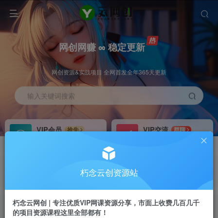
网创网赚 ∞ 稳定更新
网创资源&实战项目 全网首发全年365天更新
输入关键词搜索
VIP会员
VIP交流
抢先
群聊
免费下载全站资源
研究探讨更多创业项目路子。
VIP推广
招募站长
70%分佣
推荐
朽念云创资源站
会员专属推广链接
搭建同款网站，自己当老板
朽念云网创 | 专注优质VIP网课资源分享，市面上收费几百几千
APP下载
GO
四导航
导航
的项目资源课程这里全部都有！
站长V：XiuNian__