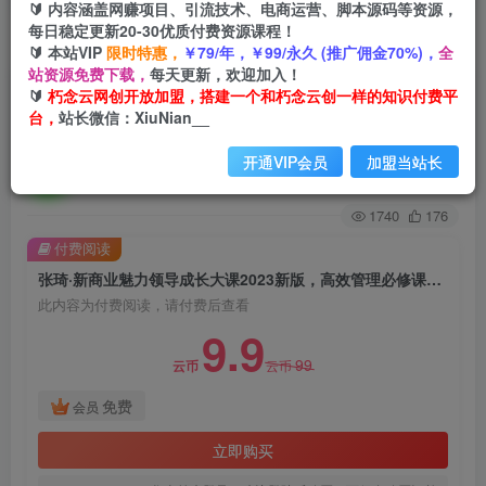
🔰 内容涵盖网赚项目、引流技术、电商运营、脚本源码等资源，
每日稳定更新20-30优质付费资源课程！
首页
创业课程
会员免费
正文
🔰 本站VIP
限时特惠，
￥79/年，￥99/永久 (推广佣金70%)，
全
站资源免费下载，
每天更新，欢迎加入！
张琦·新商业魅力领导成长大课2023新版，高效管
🔰
朽念云网创开放加盟，搭建一个和朽念云创一样的知识付费平
台，
站长微信：XiuNian__
理必修课（30节）
开通VIP会员
加盟当站长
朽念云创
关注
私信
2年前发布
1740
176
付费阅读
张琦·新商业魅力领导成长大课2023新版，高效管理必修课（30节）
此内容为付费阅读，请付费后查看
9.9
99
云币
云币
免费
会员
立即购买