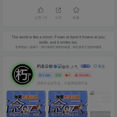
点赞
176
分享
收藏
The world is like a mirror: Frown at itand it frowns at you;
smile, and it smiles too.
世界犹如一面镜子：朝它皱眉它就朝你皱眉，朝它微笑它也吵你微笑
朽念云创
关注
3.3W+
0
1
1642W+
没有什么过不去，只是再也回不去
加盟朽念云创，搭建同款项目资源站，实现日入2000+
加入朽念云创会员，全站资源免费学习。