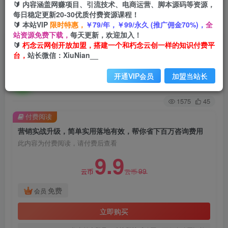
🔰 内容涵盖网赚项目、引流技术、电商运营、脚本源码等资源，
每日稳定更新20-30优质付费资源课程！
首页
创业课程
会员免费
正文
🔰 本站VIP
限时特惠，
￥79/年，￥99/永久 (推广佣金70%)，
全
站资源免费下载，
每天更新，欢迎加入！
营销实战升级，简单实用落地有效，帮你省下百万
🔰
朽念云网创开放加盟，搭建一个和朽念云创一样的知识付费平
台，
站长微信：XiuNian__
咨询费用
开通VIP会员
加盟当站长
朽念云创
关注
私信
2年前发布
1575
45
付费阅读
营销实战升级，简单实用落地有效，帮你省下百万咨询费用
此内容为付费阅读，请付费后查看
9.9
99
云币
云币
免费
会员
立即购买