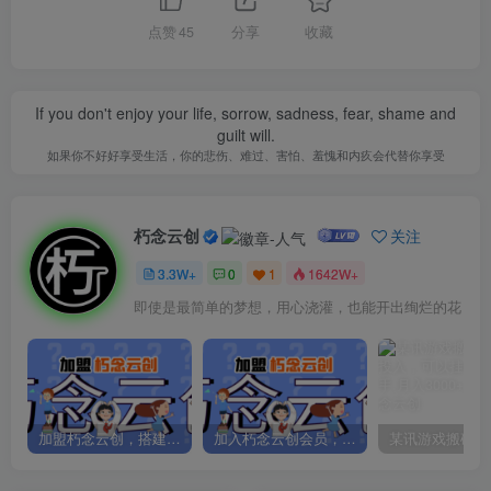
点赞
45
分享
收藏
If you don't enjoy your life, sorrow, sadness, fear, shame and
guilt will.
如果你不好好享受生活，你的悲伤、难过、害怕、羞愧和内疚会代替你享受
朽念云创
关注
3.3W+
0
1
1642W+
即使是最简单的梦想，用心浇灌，也能开出绚烂的花
加盟朽念云创，搭建同款项目资源站，实现日入2000+
加入朽念云创会员，全站资源免费学习。