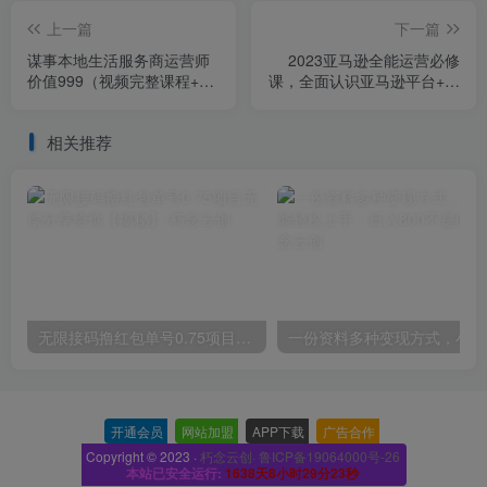
上一篇
下一篇
谋事本地生活服务商运营师
2023亚马逊全能运营必修
价值999（视频完整课程+课
课，全面认识亚马逊平台+精
件+资料包）
品化选品+CPC广告的极致打
法
相关推荐
无限接码撸红包单号0.75项目无偿分享给你【揭秘】
一份
开通会员
-
网站加盟
-
APP下载
-
广告合作
-
Copyright © 2023 ·
朽念云创· 鲁ICP备19064000号-26
本站已安全运行:
1638天8小时29分23秒