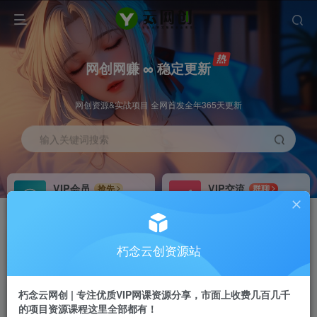
网创网赚 ∞ 稳定更新
网创资源&实战项目 全网首发全年365天更新
输入关键词搜索
VIP会员
VIP交流
抢先
群聊
免费下载全站资源
研究探讨更多创业项目路子。
VIP推广
招募站长
70%分佣
推荐
朽念云创资源站
会员专属推广链接
搭建同款网站，自己当老板
朽念云网创 | 专注优质VIP网课资源分享，市面上收费几百几千
APP下载
GO
四导航
导航
的项目资源课程这里全部都有！
站长V：XiuNian__