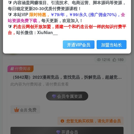
🔰 内容涵盖网赚项目、引流技术、电商运营、脚本源码等资源，
每日稳定更新20-30优质付费资源课程！
首页
创业课程
会员专属
正文
🔰 本站VIP
限时特惠，
￥79/年，￥99/永久 (推广佣金70%)，
全
站资源免费下载，
每天更新，欢迎加入！
（5842期）2023漫画竞品，查找竞品，拆解竞
🔰
朽念云网创开放加盟，搭建一个和朽念云创一样的知识付费平
台，
站长微信：XiuNian__
品，超越竞品（6节课）
开通VIP会员
加盟当站长
朽念云创
关注
私信
2年前发布
1216
189
付费阅读
（5842期）2023漫画竞品，查找竞品，拆解竞品，超越竞品（6节课）
此内容为付费阅读，请付费后查看
会员专属资源
免费
会员
您暂无购买权限，请先开通会员
开通会员