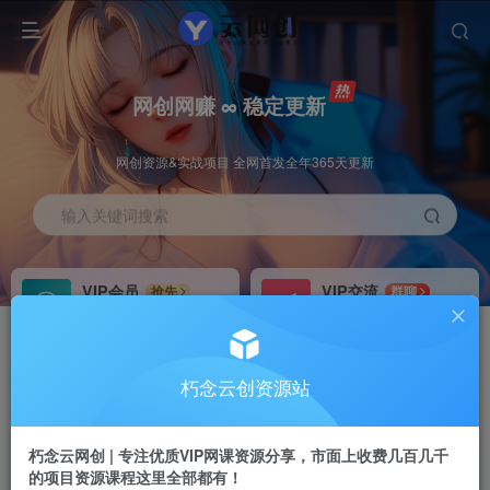
网创网赚 ∞ 稳定更新
网创资源&实战项目 全网首发全年365天更新
输入关键词搜索
VIP会员
VIP交流
抢先
群聊
免费下载全站资源
研究探讨更多创业项目路子。
VIP推广
招募站长
70%分佣
推荐
朽念云创资源站
会员专属推广链接
搭建同款网站，自己当老板
朽念云网创 | 专注优质VIP网课资源分享，市面上收费几百几千
APP下载
GO
四导航
导航
的项目资源课程这里全部都有！
站长V：XiuNian__