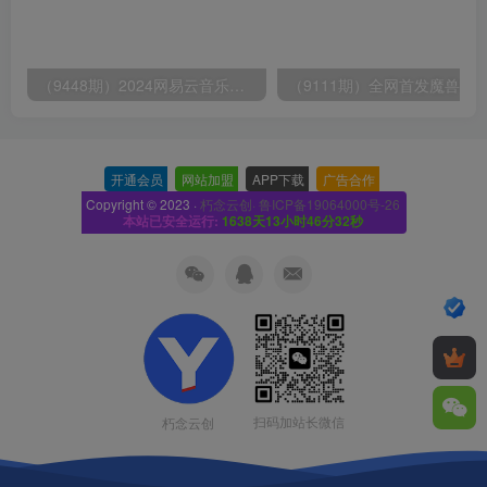
（9448期）2024网易云音乐人挂机项目，单机日入150+，无脑月入5000+
开通会员
-
网站加盟
-
APP下载
-
广告合作
-
Copyright © 2023 ·
朽念云创· 鲁ICP备19064000号-26
本站已安全运行:
1638天13小时46分33秒
扫码加站长微信
朽念云创