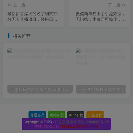
上一篇
下一篇
最新抖音爆火的名字测试打
微信简单易上手引流方法，
分无人直播项目，轻松日赚
无门槛，小白即可操作，日
几百+【打分脚本+详细教
引流300+【详细玩法教程】
程】
相关推荐
无限接码撸红包单号0.75项目无偿分享给你【揭秘】
一份
开通会员
-
网站加盟
-
APP下载
-
广告合作
-
Copyright © 2023 ·
朽念云创· 鲁ICP备19064000号-26
本站已安全运行:
1639天5小时22分11秒