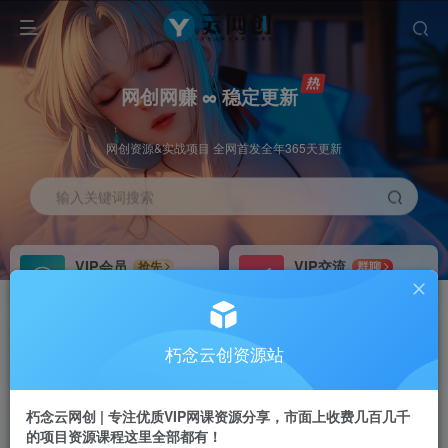
网创网赚 ∞ 稳定更新
网创资源&实战项目 全网首发全年365天更新
输入关键词搜索
VIP会员
VIP交流
抢先
群聊
免费下载全站资源
研究探讨更多创业项目路子。
VIP推广
招募站长
70%分佣
推荐
朽念云创资源站
会员专属推广链接
搭建同款网站，自己当老板
朽念云网创 | 专注优质VIP网课资源分享，市面上收费几百几千
APP下载
GO
四导航
导航
的项目资源课程这里全部都有！
站长V：XiuNian__