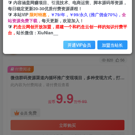
🔰 内容涵盖网赚项目、引流技术、电商运营、脚本源码等资源，
每日稳定更新20-30优质付费资源课程！
首页
创业课程
会员免费
正文
🔰 本站VIP
限时特惠，
￥79/年，￥99/永久 (推广佣金70%)，
全
站资源免费下载，
每天更新，欢迎加入！
微信群码资源渠道内循环推广变现项目，多种变现
🔰
朽念云网创开放加盟，搭建一个和朽念云创一样的知识付费平
台，
站长微信：XiuNian__
方式，打通你的管道收益
开通VIP会员
加盟当站长
朽念云创
关注
私信
2年前发布
820
56
付费阅读
微信群码资源渠道内循环推广变现项目，多种变现方式，打通你的管道收益
此内容为付费阅读，请付费后查看
9.9
99
云币
云币
免费
会员
立即购买