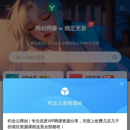
网创网赚 ∞ 稳定更新
网创资源&实战项目 全网首发全年365天更新
输入关键词搜索
VIP会员
VIP交流
抢先
群聊
免费下载全站资源
研究探讨更多创业项目路子。
VIP推广
招募站长
70%分佣
推荐
朽念云创资源站
会员专属推广链接
搭建同款网站，自己当老板
朽念云网创 | 专注优质VIP网课资源分享，市面上收费几百几千
APP下载
GO
四导航
导航
的项目资源课程这里全部都有！
站长V：XiuNian__