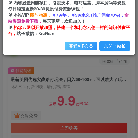
🔰 内容涵盖网赚项目、引流技术、电商运营、脚本源码等资源，
每日稳定更新20-30优质付费资源课程！
首页
创业课程
会员免费
正文
🔰 本站VIP
限时特惠，
￥79/年，￥99/永久 (推广佣金70%)，
全
站资源免费下载，
每天更新，欢迎加入！
最新美团优选实战赔付玩法，日入30-100+，可以
🔰
朽念云网创开放加盟，搭建一个和朽念云创一样的知识付费平
台，
站长微信：XiuNian__
放大了玩（实操+话术+视频）
开通VIP会员
加盟当站长
朽念云创
关注
私信
2年前发布
835
176
付费阅读
最新美团优选实战赔付玩法，日入30-100+，可以放大了玩（实操+话术+视频）
此内容为付费阅读，请付费后查看
9.9
99
云币
云币
免费
会员
立即购买