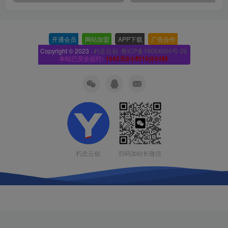
开通会员
-
网站加盟
-
APP下载
-
广告合作
-
Copyright © 2023 ·
朽念云创· 鲁ICP备19064000号-26
本站已安全运行:
1642天8小时10分55秒
扫码加站长微信
朽念云创