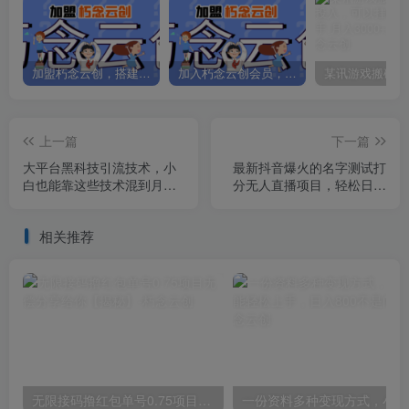
加盟朽念云创，搭建同款项目资源站，实现日入2000+
加入朽念云创会员，全站资源免费学习。
上一篇
下一篇
大平台黑科技引流技术，小
最新抖音爆火的名字测试打
白也能靠这些技术混到月入
分无人直播项目，轻松日赚
1w+(2022年的课程）
几百+【打分脚本+详细教
程】
相关推荐
无限接码撸红包单号0.75项目无偿分享给你【揭秘】
一份