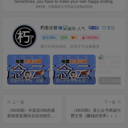
Sometimes, you have to make your own happy ending.
有时候，只能靠自己书写自己的美好结局
朽念云创
关注
3.3W+
0
1
1642W+
我只有笑的很欢，忧伤才不会被看穿
加盟朽念云创，搭建同款项目资源站，实现日入2000+
加入朽念云创会员，全站资源免费学习。
上一篇
下一篇
（5836期）外面卖388的最
（5839期）某公众号两篇付
新探探直播间全自动抢红包
费文章《赚钱的境界》+《流
挂机项目 单号5-10+【脚本
量密码暗黑版》
+教程】