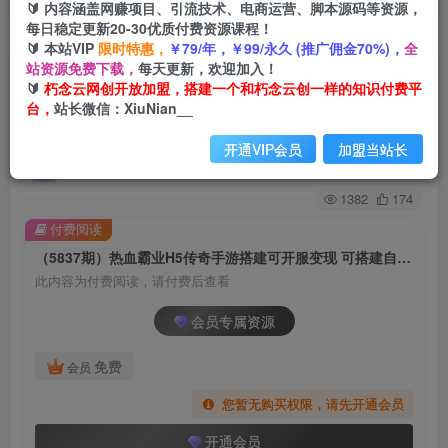
🔰 内容涵盖网赚项目、引流技术、电商运营、脚本源码等资源，
每日稳定更新20-30优质付费资源课程！
首页
创业课程
会员专属
正文
🔰 本站VIP
限时特惠，
￥79/年，￥99/永久 (推广佣金70%)，
全
站资源免费下载，
每天更新，欢迎加入！
（5837期）热血霸业H5传奇手游搭建可开服变现
🔰
朽念云网创开放加盟，搭建一个和朽念云创一样的知识付费平
台，
站长微信：XiuNian__
可搭建自己玩【内附源码+GM+教程】
开通VIP会员
加盟当站长
朽念云创
关注
私信
2年前发布
1382
174
付费阅读
（5837期）热血霸业H5传奇手游搭建可开服变现 可搭建自己玩【内附源码+GM+教程】
此内容为付费阅读，请付费后查看
会员专属资源
免费
会员
您暂无购买权限，请先开通会员
开通会员