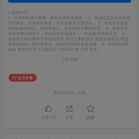
©
版权声明
1、本内容转载于网络，版权归原作者所有！ 2、本站仅提供信息存储
空间服务，不拥有所有权，不承担相关法律责任。 3、本内容若侵犯
到你的版权利益，请联系我们，会尽快给予删除处理！ 4、本站全资
源仅供测试和学习，请勿用于非法操作，一切后果与本站无关。 5、
如遇到充值付费环节课程或软件 请马上删除退出 涉及自身权益/利益
需要投资的一律不要相信，访客发现请向客服举报。 6、本教程仅供
揭秘 请勿用于非法违规操作 否则和作者 官网 无关
THE END
会员专属
喜欢就支持一下吧
点赞
174
分享
收藏