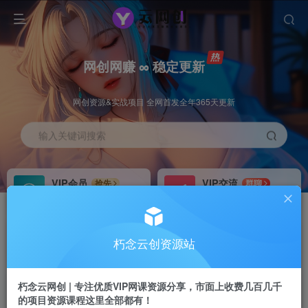
网创网赚 ∞ 稳定更新
网创资源&实战项目 全网首发全年365天更新
输入关键词搜索
VIP会员
VIP交流
抢先
群聊
免费下载全站资源
研究探讨更多创业项目路子。
VIP推广
招募站长
70%分佣
推荐
朽念云创资源站
会员专属推广链接
搭建同款网站，自己当老板
朽念云网创 | 专注优质VIP网课资源分享，市面上收费几百几千
APP下载
GO
四导航
导航
的项目资源课程这里全部都有！
站长V：XiuNian__