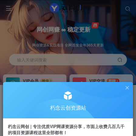
网创网赚 ∞ 稳定更新
网创资源&实战项目 全网首发全年365天更新
输入关键词搜索
VIP会员
VIP交流
抢先
群聊
免费下载全站资源
研究探讨更多创业项目路子。
VIP推广
招募站长
70%分佣
推荐
朽念云创资源站
会员专属推广链接
搭建同款网站，自己当老板
朽念云网创 | 专注优质VIP网课资源分享，市面上收费几百几千
APP下载
GO
四导航
导航
的项目资源课程这里全部都有！
站长V：XiuNian__