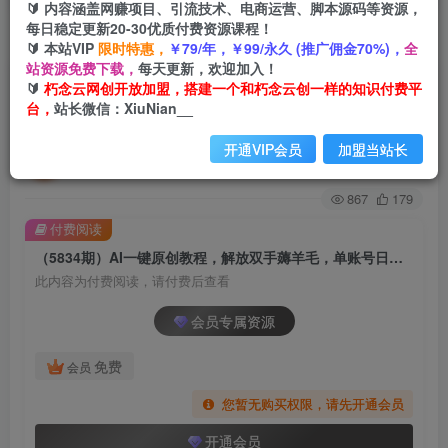
🔰 内容涵盖网赚项目、引流技术、电商运营、脚本源码等资源，
每日稳定更新20-30优质付费资源课程！
首页
创业课程
会员专属
正文
🔰 本站VIP
限时特惠，
￥79/年，￥99/永久 (推广佣金70%)，
全
站资源免费下载，
每天更新，欢迎加入！
（5834期）AI一键原创教程，解放双手薅羊毛，
🔰
朽念云网创开放加盟，搭建一个和朽念云创一样的知识付费平
台，
站长微信：XiuNian__
单账号日收益200＋
开通VIP会员
加盟当站长
朽念云创
关注
私信
2年前发布
867
179
付费阅读
（5834期）AI一键原创教程，解放双手薅羊毛，单账号日收益200＋
此内容为付费阅读，请付费后查看
会员专属资源
免费
会员
您暂无购买权限，请先开通会员
开通会员