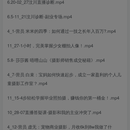
6.20-02_27汶川直播诊断.mp4
6.5-11_21汶川诊断-副业专场.mp4
4_1-营员 米米的四季：如何通过一技之长年入百万?.mp4
11_27-1小时，完美掌握少女棚拍人像！.mp4
5.8- 莎莎酱 唔哩山山《摄影师销售成交秘籍》.mp4
4_7-营员 白束：宝妈如何快速起步，成立一家盈利的个人儿
童摄影工作室？.mp4
11_15-4步轻松学握毕业照拍摄，赚钱你的第一桶金！.mp4
10_28-07直播答疑课-摄影和我的主业冲突了.mp4
4_12-营员 虚无：宠物商业摄影，月收6k到8w我做了什