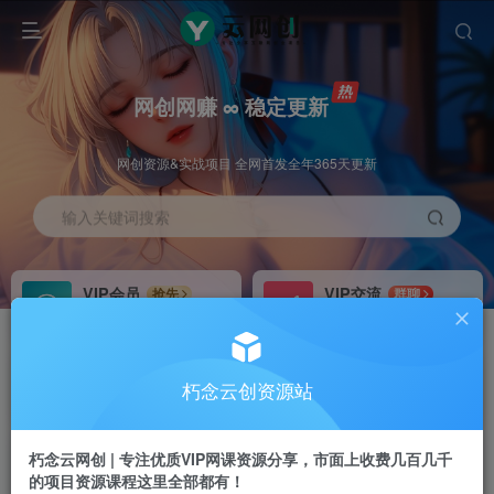
网创网赚 ∞ 稳定更新
网创资源&实战项目 全网首发全年365天更新
输入关键词搜索
VIP会员
VIP交流
抢先
群聊
免费下载全站资源
研究探讨更多创业项目路子。
VIP推广
招募站长
70%分佣
推荐
朽念云创资源站
会员专属推广链接
搭建同款网站，自己当老板
朽念云网创 | 专注优质VIP网课资源分享，市面上收费几百几千
APP下载
GO
四导航
导航
的项目资源课程这里全部都有！
站长V：XiuNian__