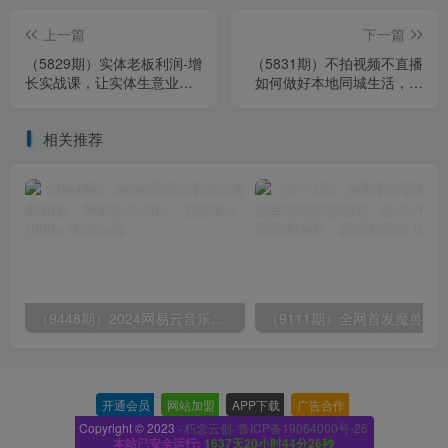
上一篇
下一篇
（5829期）实体老板利润-增
（5831期）不拍视频不直播
长实战课，让实体生意业绩
如何做好本地同城生活，个
快速提升
人快速入局本地生活必学课
相关推荐
（9448期）2024网易云音乐人挂机项目，单机日入150+，无脑月入5000+
开通会员
-
网站加盟
-
APP下载
-
广告合作
-
Copyright © 2023 ·
朽念云创· 鲁ICP备19064000号-26
本站已安全运行:
1637天20小时44分27秒