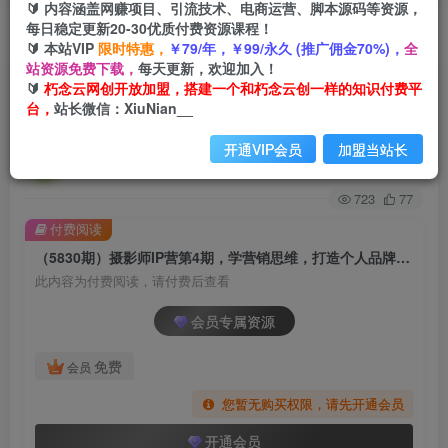
🔰 内容涵盖网赚项目、引流技术、电商运营、脚本源码等资源，
每日稳定更新20-30优质付费资源课程！
首页
创业课程
会员专属
正文
🔰 本站VIP
限时特惠，
￥79/年，￥99/永久 (推广佣金70%)，
全
站资源免费下载，
每天更新，欢迎加入！
（5830期）摄影师IP营第4期，学营销思维，打造
🔰
朽念云网创开放加盟，搭建一个和朽念云创一样的知识付费平
台，
站长微信：XiuNian__
个人品牌，帮助摄影师涨粉变现
开通VIP会员
加盟当站长
朽念云创
关注
私信
2年前发布
723
77
付费阅读
（5830期）摄影师IP营第4期，学营销思维，打造个人品牌，帮助摄影师涨粉变现
此内容为付费阅读，请付费后查看
会员专属资源
免费
会员
您暂无购买权限，请先开通会员
开通会员