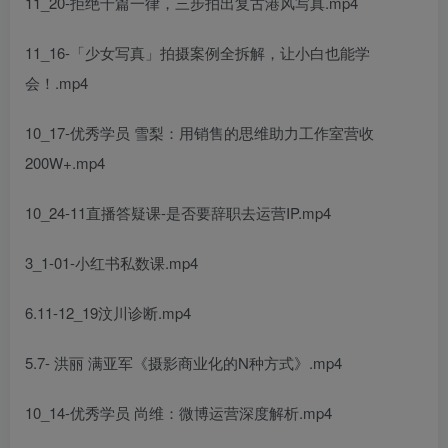
11_20-拒绝千篇一律，三步拍出复古港风写真.mp4
11_16-「少女写真」拍摄案例全拆解，让小白也能学
会！.mp4
10_17-优秀学员 雪梨：用销售的思维助力工作室营收
200W+.mp4
10_24-11直播答疑课-是否要辞职去运营IP.mp4
3_1-01-小红书私数课.mp4
6.11-12_19汶川诊断.mp4
5.7- 洪丽 满亚军《摄影商业化的N种方式》.mp4
10_14-优秀学员 尚维：微博运营深度解析.mp4