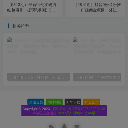
（5813期）最新仙剑接码撸
（5815期）抖音0粉音乐推
红包项目，提现秒到账【软
广赚佣金项目，外边割
件+详细玩法教程】
799，一部手机0成本就可操
作，月入5000+
相关推荐
（9448期）2024网易云音乐人挂机项目，单机日入150+，无脑月入5000+
开通会员
-
网站加盟
-
APP下载
-
广告合作
-
Copyright © 2023 ·
朽念云创· 鲁ICP备19064000号-26
本站已安全运行:
1637天18小时45分46秒