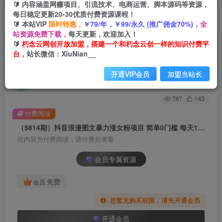
🔰 内容涵盖网赚项目、引流技术、电商运营、脚本源码等资源，
每日稳定更新20-30优质付费资源课程！
首页
创业课程
会员专属
正文
🔰 本站VIP
限时特惠，
￥79/年，￥99/永久 (推广佣金70%)，
全
站资源免费下载，
每天更新，欢迎加入！
（5814期）抖音浪漫图文暴力涨女粉项目 简单0门
🔰
朽念云网创开放加盟，搭建一个和朽念云创一样的知识付费平
台，
站长微信：XiuNian__
槛 每天10分钟发图文 日入600+长期多号
开通VIP会员
加盟当站长
朽念云创
关注
私信
2年前发布
787
143
付费阅读
（5814期）抖音浪漫图文暴力涨女粉项目 简单0门槛 每天10分钟发图文 日入600+长期多号
此内容为付费阅读，请付费后查看
会员专属资源
免费
会员
您暂无购买权限，请先开通会员
开通会员