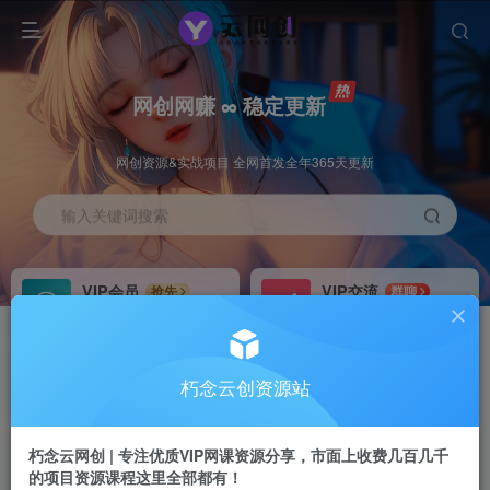
网创网赚 ∞ 稳定更新
网创资源&实战项目 全网首发全年365天更新
输入关键词搜索
VIP会员
VIP交流
抢先
群聊
免费下载全站资源
研究探讨更多创业项目路子。
VIP推广
招募站长
70%分佣
推荐
朽念云创资源站
会员专属推广链接
搭建同款网站，自己当老板
朽念云网创 | 专注优质VIP网课资源分享，市面上收费几百几千
APP下载
GO
四导航
导航
的项目资源课程这里全部都有！
站长V：XiuNian__