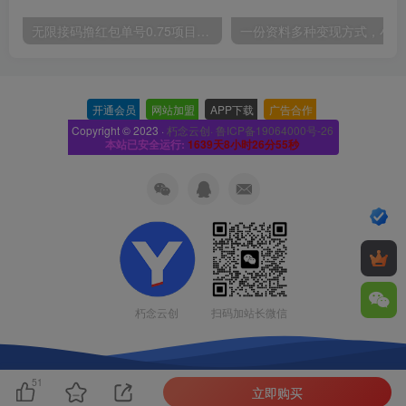
无限接码撸红包单号0.75项目无偿分享给你【揭秘】
一份
开通会员
-
网站加盟
-
APP下载
-
广告合作
-
Copyright © 2023 ·
朽念云创· 鲁ICP备19064000号-26
本站已安全运行:
1639天8小时26分56秒
扫码加站长微信
朽念云创
51
立即购买