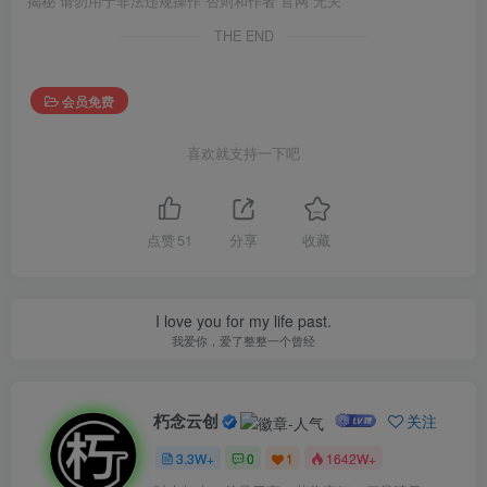
揭秘 请勿用于非法违规操作 否则和作者 官网 无关
THE END
会员免费
喜欢就支持一下吧
点赞
51
分享
收藏
I love you for my life past.
我爱你，爱了整整一个曾经
朽念云创
关注
3.3W+
0
1
1642W+