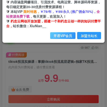
🔰 内容涵盖网赚项目、引流技术、电商运营、脚本源码等资源，
每日稳定更新20-30优质付费资源课程！
首页
创业课程
会员免费
正文
🔰 本站VIP
限时特惠，
￥79/年，￥99/永久 (推广佣金70%)，
全
站资源免费下载，
每天更新，欢迎加入！
tiktok投流实操课：掌握tiktok投流底层逻辑+独家
🔰
朽念云网创开放加盟，搭建一个和朽念云创一样的知识付费平
台，
站长微信：XiuNian__
TK投流玩法月GMV百万美金
开通VIP会员
加盟当站长
朽念云创
关注
私信
2年前发布
987
51
付费阅读
tiktok投流实操课：掌握tiktok投流底层逻辑+独家TK投流玩法月GMV百万美金
此内容为付费阅读，请付费后查看
9.9
99
云币
云币
免费
会员
立即购买