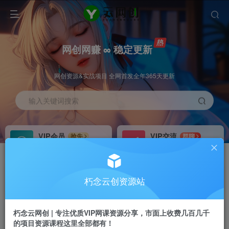
网创网赚 ∞ 稳定更新
网创资源&实战项目 全网首发全年365天更新
输入关键词搜索
VIP会员
VIP交流
抢先
群聊
免费下载全站资源
研究探讨更多创业项目路子。
VIP推广
招募站长
70%分佣
推荐
朽念云创资源站
会员专属推广链接
搭建同款网站，自己当老板
朽念云网创 | 专注优质VIP网课资源分享，市面上收费几百几千
APP下载
GO
四导航
导航
的项目资源课程这里全部都有！
站长V：XiuNian__