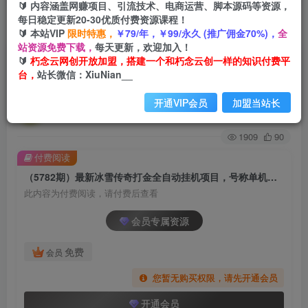
🔰 内容涵盖网赚项目、引流技术、电商运营、脚本源码等资源，
每日稳定更新20-30优质付费资源课程！
首页
创业课程
会员专属
正文
🔰 本站VIP
限时特惠，
￥79/年，￥99/永久 (推广佣金70%)，
全
站资源免费下载，
每天更新，欢迎加入！
（5782期）最新冰雪传奇打金全自动挂机项目，
🔰
朽念云网创开放加盟，搭建一个和朽念云创一样的知识付费平
台，
站长微信：XiuNian__
号称单机一天100+【永久脚本+详细教程】
开通VIP会员
加盟当站长
朽念云创
关注
私信
2年前发布
1909
90
付费阅读
（5782期）最新冰雪传奇打金全自动挂机项目，号称单机一天100+【永久脚本+详细教程】
此内容为付费阅读，请付费后查看
会员专属资源
免费
会员
您暂无购买权限，请先开通会员
开通会员