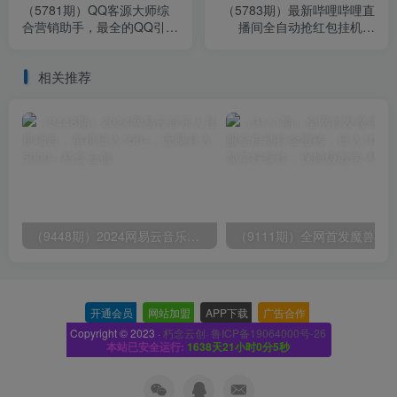
（5781期）QQ客源大师综
（5783期）最新哔哩哔哩直
合营销助手，最全的QQ引流
播间全自动抢红包挂机项
脚本 支持群成员导出【软件
目，单号5-10+【脚本+详细
+教程】
教程】
相关推荐
（9448期）2024网易云音乐人挂机项目，单机日入150+，无脑月入5000+
开通会员
-
网站加盟
-
APP下载
-
广告合作
-
Copyright © 2023 ·
朽念云创· 鲁ICP备19064000号-26
本站已安全运行:
1638天21小时0分6秒