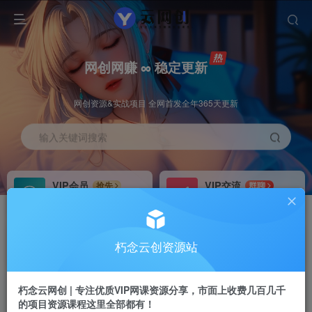
网创网赚 ∞ 稳定更新
网创资源&实战项目 全网首发全年365天更新
输入关键词搜索
VIP会员
VIP交流
抢先
群聊
免费下载全站资源
研究探讨更多创业项目路子。
VIP推广
招募站长
70%分佣
推荐
朽念云创资源站
会员专属推广链接
搭建同款网站，自己当老板
朽念云网创 | 专注优质VIP网课资源分享，市面上收费几百几千
APP下载
GO
四导航
导航
的项目资源课程这里全部都有！
站长V：XiuNian__