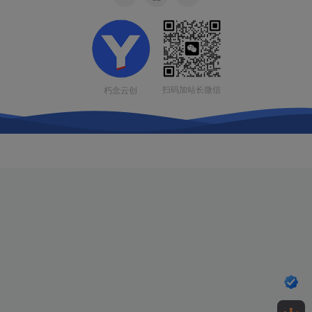
扫码加站长微信
朽念云创