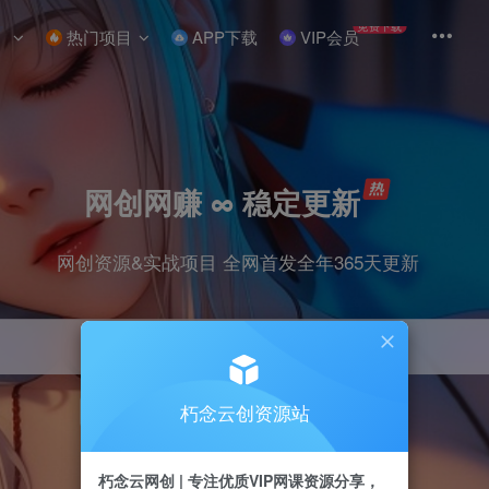
免费下载
热门项目
APP下载
VIP会员
网创网赚 ∞ 稳定更新
网创资源&实战项目 全网首发全年365天更新
朽念云创资源站
引流
抖音
小红书
挂机
快手
电商
朽念云网创 | 专注优质VIP网课资源分享，