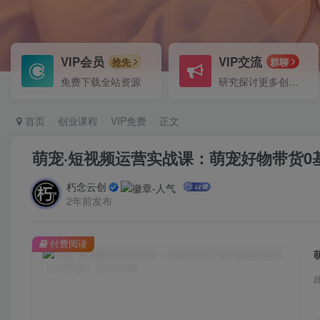
VIP会员
VIP交流
抢先
群聊
免费下载全站资源
研究探讨更多创业项目路子。
首页
创业课程
VIP免费
正文
萌宠·短视频运营实战课：萌宠好物带货0
朽念云创
2年前发布
付费阅读