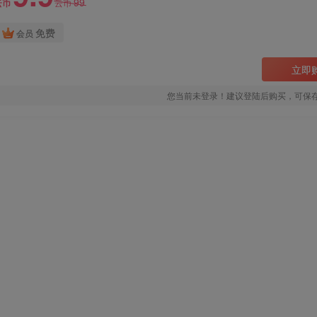
99
云币
云币
免费
会员
立即
您当前未登录！建议登陆后购买，可保