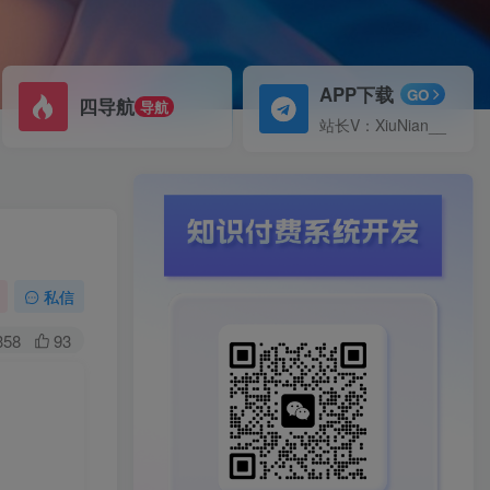
APP下载
GO
四导航
导航
站长V：XiuNian__
私信
358
93