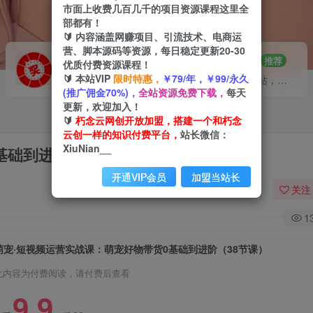
市面上收费几百几千的项目资源课程这里全
部都有！
🔰 内容涵盖网赚项目、引流技术、电商运
营、脚本源码等资源，每日稳定更新20-30
VIP推广
招募站长
70%分佣
推荐
优质付费资源课程！
🔰 本站VIP
限时特惠，
￥79/年，￥99/永久
会员专属推广链接
搭建同款网站，自己当老板
(推广佣金70%)，
全站资源免费下载，
每天
更新，欢迎加入！
🔰
朽念云网创开放加盟，搭建一个和朽念
云创一样的知识付费平台，
站长微信：
XiuNian__
基础到进阶（38节课）
开通VIP会员
加盟当站长
关注
1
萌宠·短视频运营实战课：萌宠好物带货0基础到进阶（38节课）
此内容为付费阅读，请付费后查看
9.9