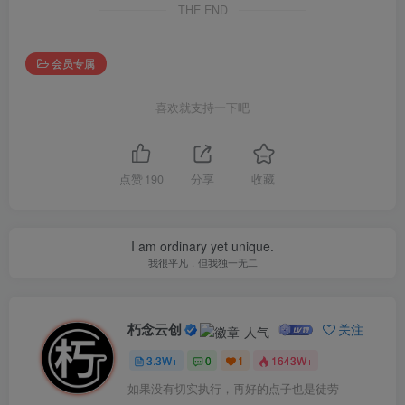
THE END
会员专属
喜欢就支持一下吧
点赞
190
分享
收藏
I am ordinary yet unique.
我很平凡，但我独一无二
朽念云创
关注
3.3W+
0
1
1643W+
如果没有切实执行，再好的点子也是徒劳