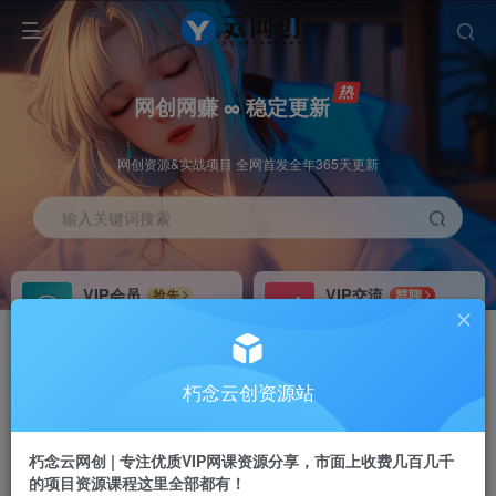
网创网赚 ∞ 稳定更新
网创资源&实战项目 全网首发全年365天更新
输入关键词搜索
VIP会员
VIP交流
抢先
群聊
免费下载全站资源
研究探讨更多创业项目路子。
VIP推广
招募站长
70%分佣
推荐
朽念云创资源站
会员专属推广链接
搭建同款网站，自己当老板
朽念云网创 | 专注优质VIP网课资源分享，市面上收费几百几千
APP下载
GO
四导航
导航
的项目资源课程这里全部都有！
站长V：XiuNian__