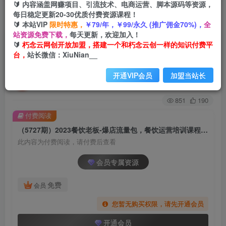
🔰 内容涵盖网赚项目、引流技术、电商运营、脚本源码等资源，
每日稳定更新20-30优质付费资源课程！
首页
创业课程
会员专属
正文
🔰 本站VIP
限时特惠，
￥79/年，￥99/永久 (推广佣金70%)，
全
站资源免费下载，
每天更新，欢迎加入！
（5727期）2023餐饮老板-爆店流量包，餐饮运营
🔰
朽念云网创开放加盟，搭建一个和朽念云创一样的知识付费平
台，
站长微信：XiuNian__
培训课程，破解餐饮店老板流量焦虑
开通VIP会员
加盟当站长
朽念云创
关注
私信
2年前发布
851
190
付费阅读
（5727期）2023餐饮老板-爆店流量包，餐饮运营培训课程，破解餐饮店老板流量焦虑
此内容为付费阅读，请付费后查看
会员专属资源
免费
会员
您暂无购买权限，请先开通会员
开通会员