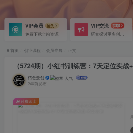
VIP会员
VIP交流
抢先
群聊
免费下载全站资源
研究探讨更多创业项目路子。
首页
创业课程
会员专属
正文
（5724期）小红书训练营：7天定位实战
朽念云创
2年前发布
付费阅读