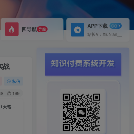
APP下载
GO
四导航
导航
站长V：XiuNian__
实战
私信
48
199
（5724期）小红书训练营：7天定位实战+7天爆款拆解+选题库搭建实战+21天笔记实操实战