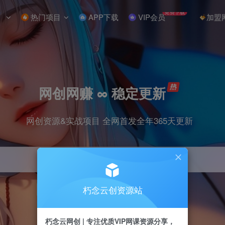
免费下载
热门项目
APP下载
VIP会员
加盟
网创网赚 ∞ 稳定更新
网创资源&实战项目 全网首发全年365天更新
朽念云创资源站
引流
抖音
小红书
挂机
快手
电商
朽念云网创 | 专注优质VIP网课资源分享，