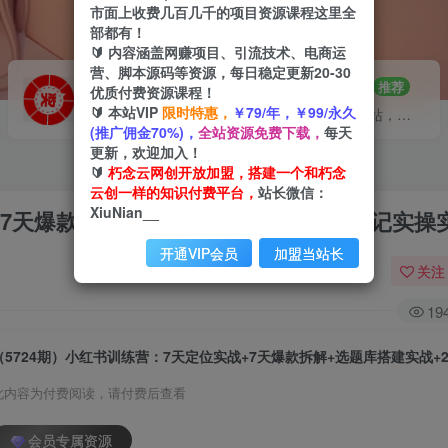
市面上收费几百几千的项目资源课程这里全
部都有！
🔰 内容涵盖网赚项目、引流技术、电商运
营、脚本源码等资源，每日稳定更新20-30
VIP推广
招募站长
70%分佣
推荐
优质付费资源课程！
🔰 本站VIP
限时特惠，
￥79/年，￥99/永久
会员专属推广链接
搭建同款网站，自己当老板
(推广佣金70%)，
全站资源免费下载，
每天
更新，欢迎加入！
🔰
朽念云网创开放加盟，搭建一个和朽念
云创一样的知识付费平台，
站长微信：
XiuNian__
+7天爆款拆解+选题库搭建实战+21天笔记实操
开通VIP会员
加盟当站长
关注
19
此内容为付费阅读，请付费后查看
会员专属资源