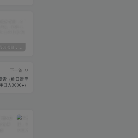
某讯游戏搬砖项目，0投入，可以挂机，轻松上手,月入3000+上不封顶
（9448期）2024网易云音乐人挂机项目，单机日入150+，无脑月入5000+
（9111期）全网首发魔兽世界美服全自动打金搬砖，日入1000+，简单好操作，保姆级教学
下一篇
摸索（昨日群里
日入3000+）