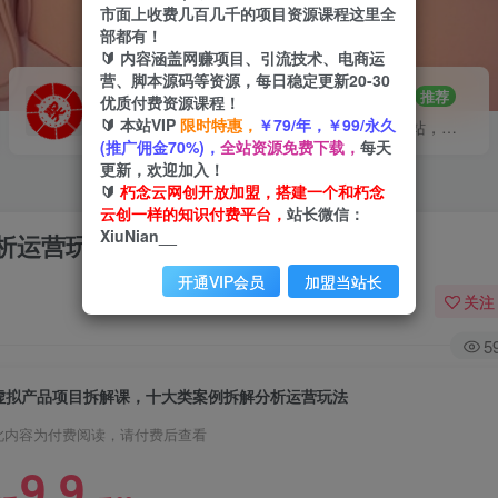
市面上收费几百几千的项目资源课程这里全
部都有！
🔰 内容涵盖网赚项目、引流技术、电商运
营、脚本源码等资源，每日稳定更新20-30
VIP推广
招募站长
70%分佣
推荐
优质付费资源课程！
🔰 本站VIP
限时特惠，
￥79/年，￥99/永久
会员专属推广链接
搭建同款网站，自己当老板
(推广佣金70%)，
全站资源免费下载，
每天
更新，欢迎加入！
🔰
朽念云网创开放加盟，搭建一个和朽念
云创一样的知识付费平台，
站长微信：
XiuNian__
析运营玩法
开通VIP会员
加盟当站长
关注
5
虚拟产品项目拆解课，十大类案例拆解分析运营玩法
此内容为付费阅读，请付费后查看
9.9