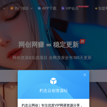
免费下载
热门项目
APP下载
VIP会员
加盟
网创网赚 ∞ 稳定更新
网创资源&实战项目 全网首发全年365天更新
朽念云创资源站
引流
抖音
小红书
挂机
快手
电商
朽念云网创 | 专注优质VIP网课资源分享，