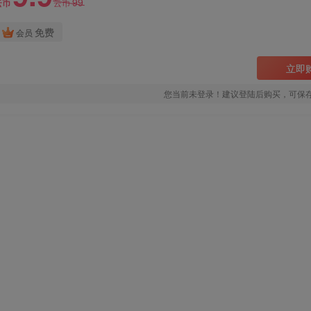
99
云币
云币
免费
会员
立即
您当前未登录！建议登陆后购买，可保