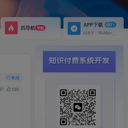
APP下载
GO
四导航
导航
站长V：XiuNian__
私信
97
123