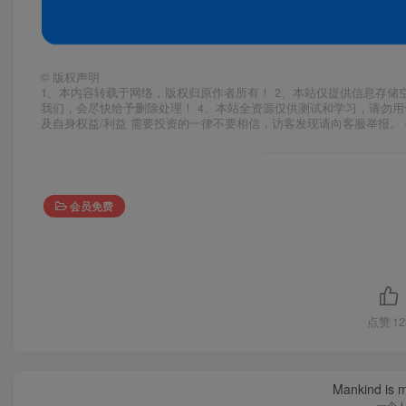
©
版权声明
1、本内容转载于网络，版权归原作者所有！ 2、本站仅提供信息存储
我们，会尽快给予删除处理！ 4、本站全资源仅供测试和学习，请勿用
及自身权益/利益 需要投资的一律不要相信，访客发现请向客服举报。 
会员免费
点赞
12
Mankind is ma
一个