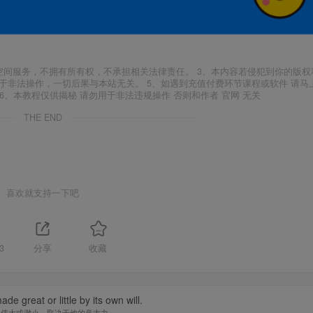
空间服务，不拥有所有权，不承担相关法律责任。 3、本内容若侵犯到你的版权
于非法操作，一切后果与本站无关。 5、如遇到充值付费环节课程或软件 请马
6、本教程仅供揭秘 请勿用于非法违规操作 否则和作者 官网 无关
THE END
喜欢就支持一下吧
3
分享
收藏
de great or little by its own will.
人伟大或渺小，取决于他的意志力