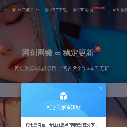
免费下载
热门项目
APP下载
VIP会员
加盟
网创网赚 ∞ 稳定更新
网创资源&实战项目 全网首发全年365天更新
朽念云创资源站
引流
抖音
小红书
挂机
快手
电商
朽念云网创 | 专注优质VIP网课资源分享，