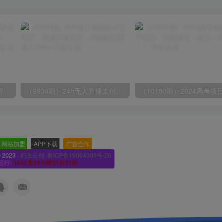
（9111期）全网首发魔兽世界美服全自动打金搬砖，日入1000+，简单好操作，保姆级教学
（9934期）24h无人直播支付宝项目，最新带货玩法，纯躺赚实测日入500+
网站加盟
-
APP下载
-
广告合作
-
© 2023 ·
朽念云创· 鲁ICP备19064000号-26
运行:
1640天19小时31分32秒