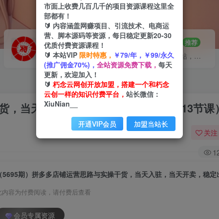
市面上收费几百几千的项目资源课程这里全
部都有！
🔰 内容涵盖网赚项目、引流技术、电商运
营、脚本源码等资源，每日稳定更新20-30
VIP推广
招募站长
70%分佣
推荐
优质付费资源课程！
🔰 本站VIP
限时特惠，
￥79/年，￥99/永久
会员专属推广链接
搭建同款网站，自己当老板
(推广佣金70%)，
全站资源免费下载，
每天
更新，欢迎加入！
🔰
朽念云网创开放加盟，搭建一个和朽念
云创一样的知识付费平台，
站长微信：
XiuNian__
干货，当天入驻，当天开卖，稳定出单（13节课
开通VIP会员
加盟当站长
关注
1
此内容为付费阅读，请付费后查看
会员专属资源