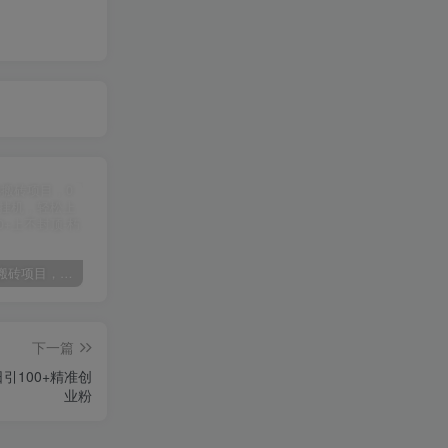
某讯游戏搬砖项目，0投入，可以挂机，轻松上手,月入3000+上不封顶
（9448期）2024网易云音乐人挂机项目，单机日入150+，无脑月入5000+
（9111期）全网首发魔兽世界美服全自动打金搬砖，日入1000+，简单好操作，保姆级教学
下一篇
引100+精准创
业粉