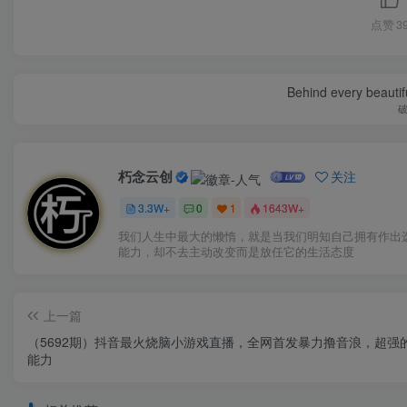
点赞
3
Behind every beautifu
朽念云创
关注
3.3W+
0
1
1643W+
我们人生中最大的懒惰，就是当我们明知自己拥有作出
能力，却不去主动改变而是放任它的生活态度
上一篇
（5692期）抖音最火烧脑小游戏直播，全网首发暴力撸音浪，超强
能力