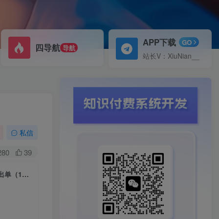
APP下载
GO
四导航
导航
站长V：XiuNian__
）
私信
280
39
（5695期）拼多多店铺运营思路与实操干货，当天入驻，当天开卖，稳定出单（13节课）