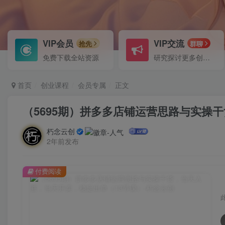
VIP会员
VIP交流
抢先
群聊
免费下载全站资源
研究探讨更多创业项目路子。
首页
创业课程
会员专属
正文
（5695期）拼多多店铺运营思路与实操
朽念云创
2年前发布
付费阅读