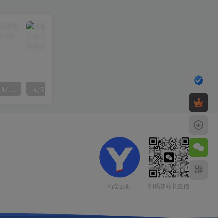
（10150期）2024高考项目野路子玩法，无限裂变，最高一天1W＋！
无脑全自动挂机，单窗口18+，可挂100+窗口，手机电脑均可操作
扫码加站长微信
朽念云创