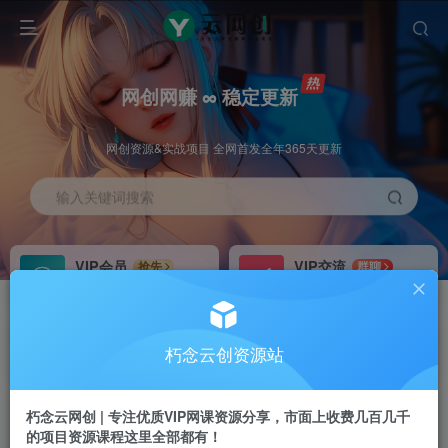
网创网赚 ∞ 稳定更新
网创资源&实战项目 全网首发全年365天更新
输入关键词搜索
VIP会员
VIP交流
抢先
群聊
免费下载全站资源
研究探讨更多创业项目路子。
VIP推广
招募站长
70%分佣
推荐
朽念云创资源站
会员专属推广链接
搭建同款网站，自己当老板
朽念云网创 | 专注优质VIP网课资源分享，市面上收费几百几千
APP下载
GO
四导航
导航
的项目资源课程这里全部都有！
站长V：XiuNian__