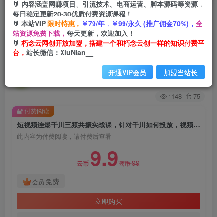
🔰 内容涵盖网赚项目、引流技术、电商运营、脚本源码等资源，
每日稳定更新20-30优质付费资源课程！
首页
创业课程
会员免费
正文
🔰 本站VIP
限时特惠，
￥79/年，￥99/永久 (推广佣金70%)，
全
站资源免费下载，
每天更新，欢迎加入！
短视频连爆千川三频共振实战课，针对千川如何投
🔰
朽念云网创开放加盟，搭建一个和朽念云创一样的知识付费平
台，
站长微信：XiuNian__
放，视频如何打爆专门讲解
开通VIP会员
加盟当站长
朽念云创
关注
私信
2年前发布
1148
75
付费阅读
短视频连爆千川三频共振实战课，针对千川如何投放，视频如何打爆专门讲解
此内容为付费阅读，请付费后查看
9.9
99
云币
云币
免费
会员
立即购买