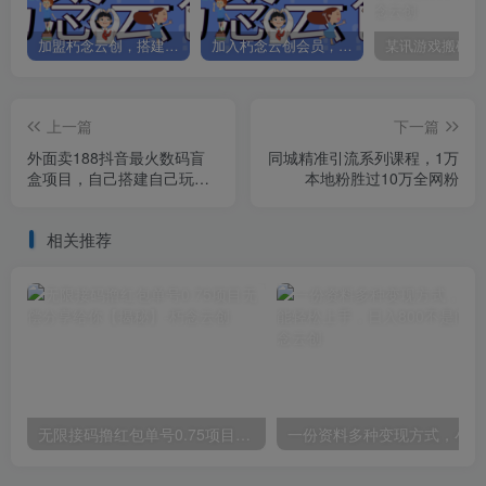
加盟朽念云创，搭建同款项目资源站，实现日入2000+
加入朽念云创会员，全站资源免费学习。
上一篇
下一篇
外面卖188抖音最火数码盲
同城精准引流系列课程，1万
盒项目，自己搭建自己玩
本地粉胜过10万全网粉
【全套源码+详细教程】
相关推荐
无限接码撸红包单号0.75项目无偿分享给你【揭秘】
一份