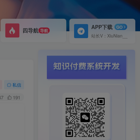
APP下载
GO
四导航
导航
站长V：XiuNian__
私信
67
191