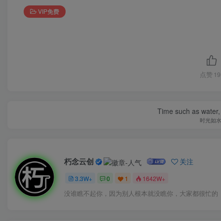
VIP免费
点赞
19
Time such as water, a
时光如
朽念云创
关注
3.3W+
0
1
1642W+
没谁瞧不起你，因为别人根本就没瞧你，大家都很忙的