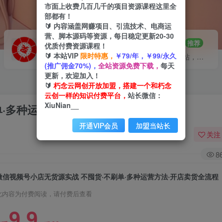
市面上收费几百几千的项目资源课程这里全
部都有！
🔰 内容涵盖网赚项目、引流技术、电商运
营、脚本源码等资源，每日稳定更新20-30
VIP推广
招募站长
70%分佣
推荐
优质付费资源课程！
🔰 本站VIP
限时特惠，
￥79/年，￥99/永久
会员专属推广链接
搭建同款网站，自己当老板
(推广佣金70%)，
全站资源免费下载，
每天
更新，欢迎加入！
🔰
朽念云网创开放加盟，搭建一个和朽念
云创一样的知识付费平台，
站长微信：
XiuNian__
单·多种运营方法·开店卖货全流程
开通VIP会员
加盟当站长
关注
8
微信视频号小店无货源实战 不囤货·不刷单·多种运营方法·开店卖货全流程
此内容为付费阅读，请付费后查看
9.9