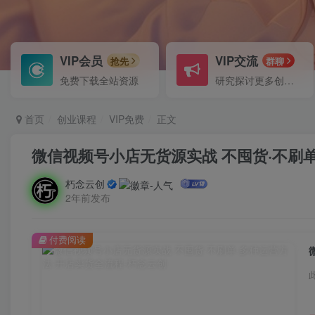
VIP会员
VIP交流
抢先
群聊
免费下载全站资源
研究探讨更多创业项目路子。
首页
创业课程
VIP免费
正文
微信视频号小店无货源实战 不囤货·不刷
朽念云创
2年前发布
付费阅读