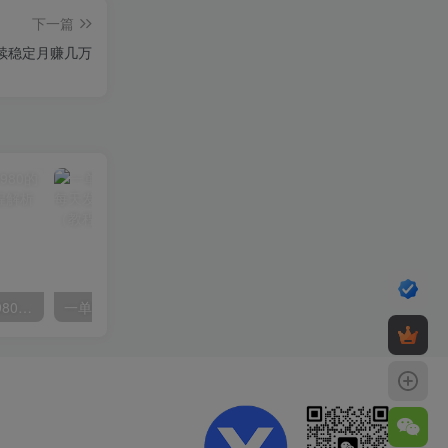
下一篇
续稳定月赚几万
外面要价高达3980甚至12980的货拉拉搬运项目，保姆式教程解析全过程
一单利润19.9 一天能出100单，每天发发图片 小白也能月入过万（教程+资料）