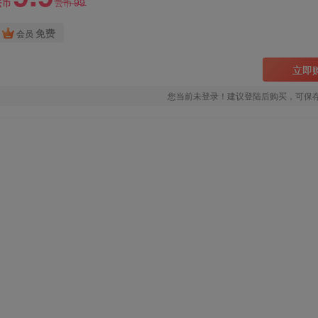
99
云币
云币
免费
会员
立即
您当前未登录！建议登陆后购买，可保