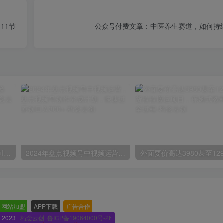
11节
公众号付费文章：中医养生赛道，如何持
苹果手机试玩小兼职，无限换ID，0本0撸，单机日撸30+
2024年盘点视频号中视频运营，盘点视频号创作分成计划，快速过原创日入300+
网站加盟
-
APP下载
-
广告合作
-
© 2023 ·
朽念云创· 鲁ICP备19064000号-26