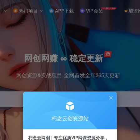
免费下载
热门项目
APP下载
VIP会员
加盟
网创网赚 ∞ 稳定更新
网创资源&实战项目 全网首发全年365天更新
朽念云创资源站
引流
抖音
小红书
挂机
快手
电商
朽念云网创 | 专注优质VIP网课资源分享，