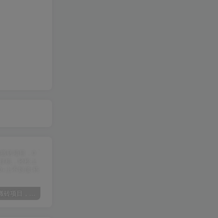
某讯游戏搬砖项目，0投入，可以挂机，轻松上手,月入3000+上不封顶
（9448期）2024网易云音乐人挂机项目，单机日入150+，无脑月入5000+
（9111期）全网首发魔兽世界美服全自动打金搬砖，日入1000+，简单好操作，保姆级教学