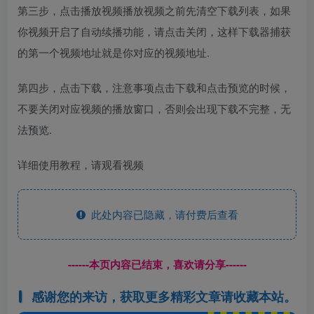
第三步，点击播放视频播放视频之前先清空下载列表，如果
你视频开启了自动续播功能，请点击关闭，这样下载器捕获
的第一个视频地址就是你对应的视频地址.
第四步，点击下载，注意事项点击下载和点击预览的时候，
不要关闭对应视频的播放窗口，否则会出现下载不完整，无
法预览.
详细使用教程，请观看视频
此处内容已隐藏，请付费后查看
------本页内容已结束，喜欢请分享------
感谢您的来访，获取更多精彩文章请收藏本站。