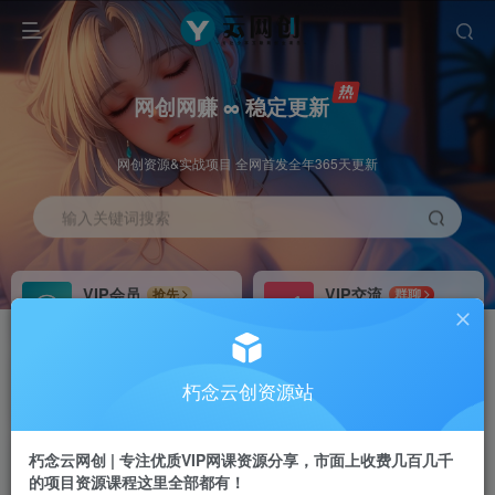
网创网赚 ∞ 稳定更新
网创资源&实战项目 全网首发全年365天更新
输入关键词搜索
VIP会员
VIP交流
抢先
群聊
免费下载全站资源
研究探讨更多创业项目路子。
VIP推广
招募站长
70%分佣
推荐
朽念云创资源站
会员专属推广链接
搭建同款网站，自己当老板
朽念云网创 | 专注优质VIP网课资源分享，市面上收费几百几千
APP下载
GO
四导航
导航
的项目资源课程这里全部都有！
站长V：XiuNian__