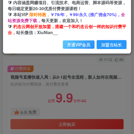
🔰 内容涵盖网赚项目、引流技术、电商运营、脚本源码等资源，
每日稳定更新20-30优质付费资源课程！
首页
创业课程
会员免费
正文
🔰 本站VIP
限时特惠，
￥79/年，￥99/永久 (推广佣金70%)，
全
站资源免费下载，
每天更新，欢迎加入！
视频号直播快速入局：从0-1起号全流程，新人如
🔰
朽念云网创开放加盟，搭建一个和朽念云创一样的知识付费平
台，
站长微信：XiuNian__
何在视频号掘金
开通VIP会员
加盟当站长
朽念云创
关注
私信
2年前发布
1112
85
付费阅读
视频号直播快速入局：从0-1起号全流程，新人如何在视频号掘金
此内容为付费阅读，请付费后查看
9.9
99
云币
云币
免费
会员
立即购买