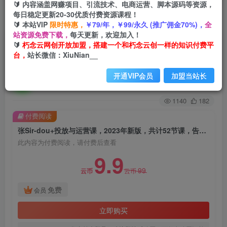
🔰 内容涵盖网赚项目、引流技术、电商运营、脚本源码等资源，
每日稳定更新20-30优质付费资源课程！
首页
创业课程
会员免费
正文
🔰 本站VIP
限时特惠，
￥79/年，￥99/永久 (推广佣金70%)，
全
站资源免费下载，
每天更新，欢迎加入！
张Sir-dou+投放与运营课，2023年新版，共计52
🔰
朽念云网创开放加盟，搭建一个和朽念云创一样的知识付费平
台，
站长微信：XiuNian__
节课，告别海王粉丝，让你的流量更精准
开通VIP会员
加盟当站长
朽念云创
关注
私信
2年前发布
1140
182
付费阅读
张Sir-dou+投放与运营课，2023年新版，共计52节课，告别海王粉丝，让你的流量更精准
此内容为付费阅读，请付费后查看
9.9
99
云币
云币
免费
会员
立即购买