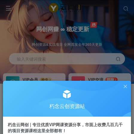
网创网赚 ∞ 稳定更新
网创资源&实战项目 全网首发全年365天更新
输入关键词搜索
VIP会员
VIP交流
抢先
群聊
免费下载全站资源
研究探讨更多创业项目路子。
VIP推广
招募站长
70%分佣
推荐
朽念云创资源站
会员专属推广链接
搭建同款网站，自己当老板
朽念云网创 | 专注优质VIP网课资源分享，市面上收费几百几千
APP下载
GO
四导航
导航
的项目资源课程这里全部都有！
站长V：XiuNian__