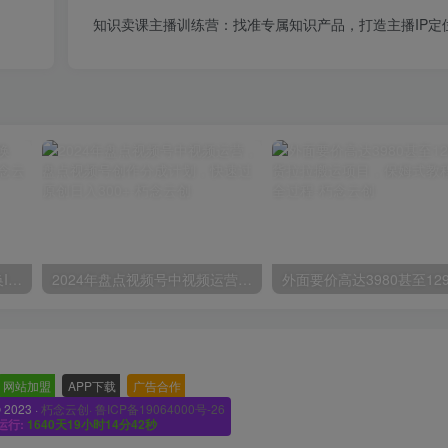
知识卖课主播训练营：找准专属知识产品，打造主播IP定
苹果手机试玩小兼职，无限换ID，0本0撸，单机日撸30+
2024年盘点视频号中视频运营，盘点视频号创作分成计划，快速过原创日入300+
网站加盟
-
APP下载
-
广告合作
-
© 2023 ·
朽念云创· 鲁ICP备19064000号-26
运行:
1640天19小时14分44秒