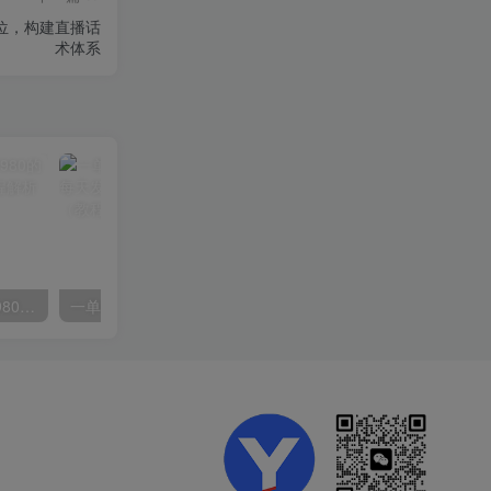
位，构建直播话
术体系
外面要价高达3980甚至12980的货拉拉搬运项目，保姆式教程解析全过程
一单利润19.9 一天能出100单，每天发发图片 小白也能月入过万（教程+资料）