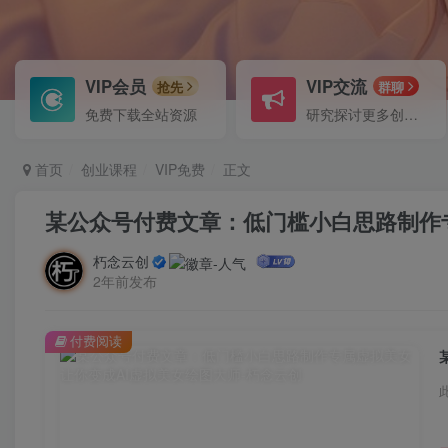
VIP会员
VIP交流
抢先
群聊
免费下载全站资源
研究探讨更多创业项目路子。
首页
创业课程
VIP免费
正文
某公众号付费文章：低门槛小白思路制作专
朽念云创
2年前发布
付费阅读