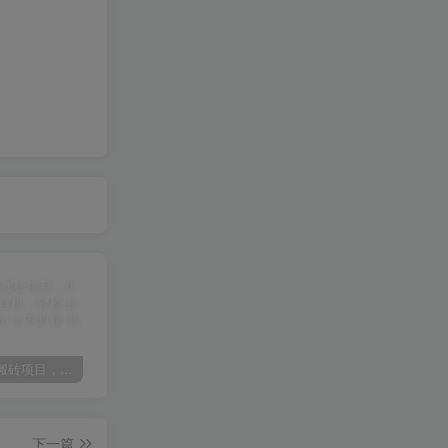
某讯游戏搬砖项目，0投入，可以挂机，轻松上手,月入3000+上不封顶
（9448期）2024网易云音乐人挂机项目，单机日入150+，无脑月入5000+
（9111期）全网首发魔兽世界美服全自动打金搬砖，日入1000+，简单好操作，保姆级教学
下一篇