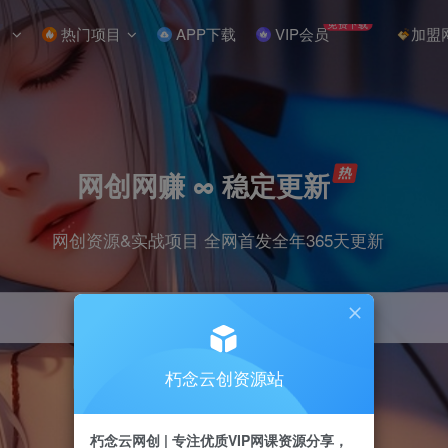
免费下载
热门项目
APP下载
VIP会员
加盟
网创网赚 ∞ 稳定更新
网创资源&实战项目 全网首发全年365天更新
朽念云创资源站
引流
抖音
小红书
挂机
快手
电商
朽念云网创 | 专注优质VIP网课资源分享，