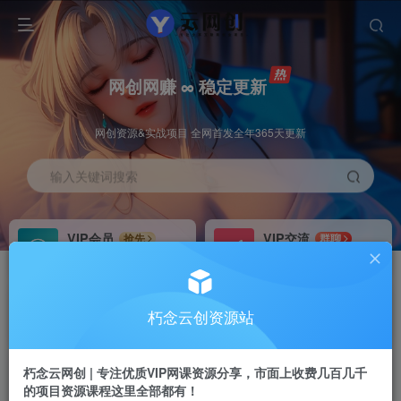
网创网赚 ∞ 稳定更新
网创资源&实战项目 全网首发全年365天更新
输入关键词搜索
VIP会员
VIP交流
抢先
群聊
免费下载全站资源
研究探讨更多创业项目路子。
VIP推广
招募站长
70%分佣
推荐
朽念云创资源站
会员专属推广链接
搭建同款网站，自己当老板
朽念云网创 | 专注优质VIP网课资源分享，市面上收费几百几千
APP下载
GO
四导航
导航
的项目资源课程这里全部都有！
站长V：XiuNian__