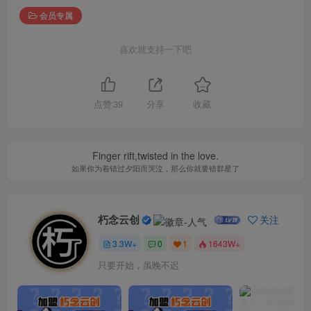
会员专属
喜欢就支持一下吧
点赞
39
分享
收藏
Finger rift,twisted in the love.
如果你为着错过夕阳而哭泣，那么你就要错群星了
朽念云创
关注
3.3W+
0
1
1643W+
只要开始，虽晚不迟