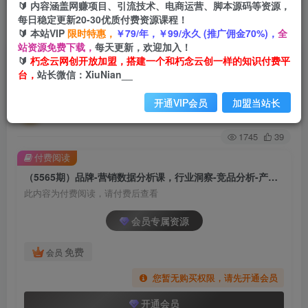
🔰 内容涵盖网赚项目、引流技术、电商运营、脚本源码等资源，
每日稳定更新20-30优质付费资源课程！
首页
创业课程
会员专属
正文
🔰 本站VIP
限时特惠，
￥79/年，￥99/永久 (推广佣金70%)，
全
站资源免费下载，
每天更新，欢迎加入！
（5565期）品牌-营销数据分析课，行业洞察-竞品
🔰
朽念云网创开放加盟，搭建一个和朽念云创一样的知识付费平
台，
站长微信：XiuNian__
分析-产品开发-爆品打造
开通VIP会员
加盟当站长
朽念云创
关注
私信
2年前发布
1745
39
付费阅读
（5565期）品牌-营销数据分析课，行业洞察-竞品分析-产品开发-爆品打造
此内容为付费阅读，请付费后查看
会员专属资源
免费
会员
您暂无购买权限，请先开通会员
开通会员