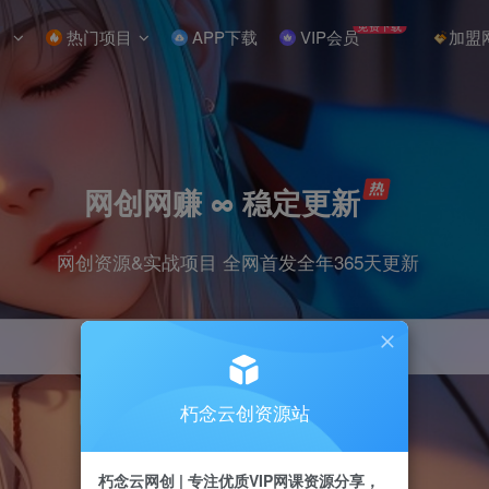
免费下载
热门项目
APP下载
VIP会员
加盟
网创网赚 ∞ 稳定更新
网创资源&实战项目 全网首发全年365天更新
朽念云创资源站
引流
抖音
小红书
挂机
快手
电商
朽念云网创 | 专注优质VIP网课资源分享，