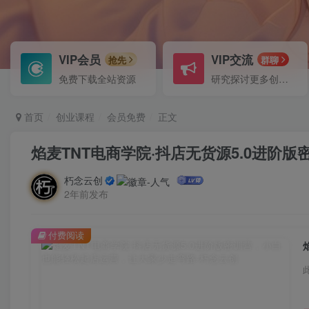
VIP会员
VIP交流
抢先
群聊
免费下载全站资源
研究探讨更多创业项目路子。
首页
创业课程
会员免费
正文
焰麦TNT电商学院·抖店无货源5.0进
朽念云创
2年前发布
付费阅读