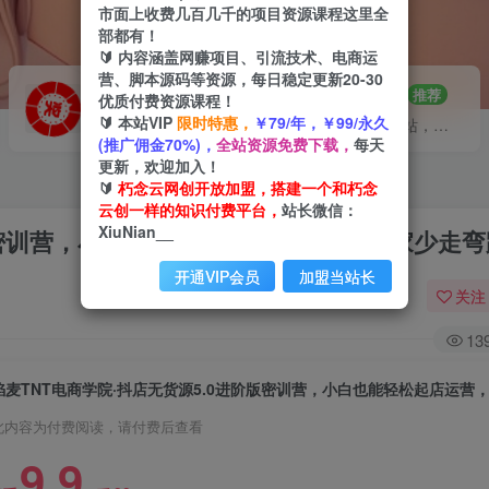
市面上收费几百几千的项目资源课程这里全
部都有！
🔰 内容涵盖网赚项目、引流技术、电商运
营、脚本源码等资源，每日稳定更新20-30
VIP推广
招募站长
70%分佣
推荐
优质付费资源课程！
🔰 本站VIP
限时特惠，
￥79/年，￥99/永久
会员专属推广链接
搭建同款网站，自己当老板
(推广佣金70%)，
全站资源免费下载，
每天
更新，欢迎加入！
🔰
朽念云网创开放加盟，搭建一个和朽念
云创一样的知识付费平台，
站长微信：
XiuNian__
阶版密训营，小白也能轻松起店运营，让大家少走弯
开通VIP会员
加盟当站长
关注
13
此内容为付费阅读，请付费后查看
9.9