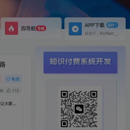
APP下载
GO
四导航
导航
站长V：XiuNian__
路
私信
96
115
焰麦TNT电商学院·抖店无货源5.0进阶版密训营，小白也能轻松起店运营，让大家少走弯路