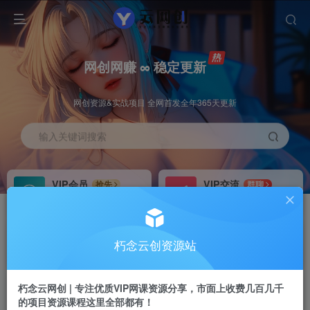
网创网赚 ∞ 稳定更新
网创资源&实战项目 全网首发全年365天更新
输入关键词搜索
VIP会员
VIP交流
抢先
群聊
免费下载全站资源
研究探讨更多创业项目路子。
VIP推广
招募站长
70%分佣
推荐
朽念云创资源站
会员专属推广链接
搭建同款网站，自己当老板
朽念云网创 | 专注优质VIP网课资源分享，市面上收费几百几千
APP下载
GO
四导航
导航
的项目资源课程这里全部都有！
站长V：XiuNian__