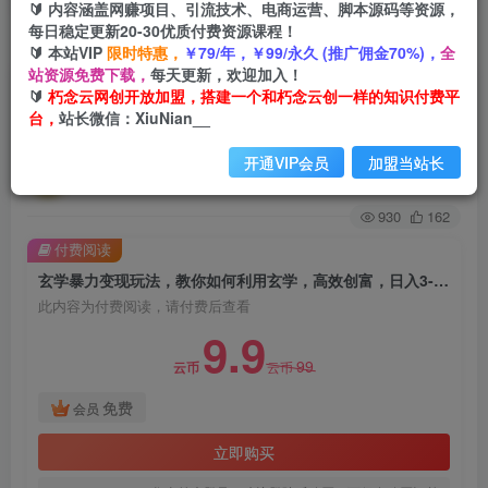
🔰 内容涵盖网赚项目、引流技术、电商运营、脚本源码等资源，
每日稳定更新20-30优质付费资源课程！
首页
创业课程
VIP免费
正文
🔰 本站VIP
限时特惠，
￥79/年，￥99/永久 (推广佣金70%)，
全
站资源免费下载，
每天更新，欢迎加入！
玄学暴力变现玩法，教你如何利用玄学，高效创
🔰
朽念云网创开放加盟，搭建一个和朽念云创一样的知识付费平
台，
站长微信：XiuNian__
富，日入3-5位数
开通VIP会员
加盟当站长
朽念云创
关注
私信
2年前发布
930
162
付费阅读
玄学暴力变现玩法，教你如何利用玄学，高效创富，日入3-5位数
此内容为付费阅读，请付费后查看
9.9
99
云币
云币
免费
会员
立即购买