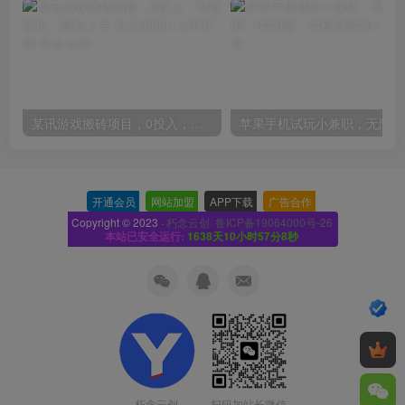
某讯游戏搬砖项目，0投入，可以挂机，轻松上手,月入3000+上不封顶
开通会员
-
网站加盟
-
APP下载
-
广告合作
-
Copyright © 2023 ·
朽念云创· 鲁ICP备19064000号-26
本站已安全运行:
1638天10小时57分9秒
扫码加站长微信
朽念云创