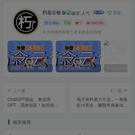
朽念云创
关注
3.3W+
0
1
1642W+
今天的牺牲和努力未来都会有回报
加盟朽念云创，搭建同款项目资源站，实现日入2000+
加入朽念云创会员，全站资源免费学习。
上一篇
下一篇
ChatGPT掘金，教你用
电子资料暴力引流，一单最
GPT，高效创富！如何使用
低10美金，赚取终身被动收
AI工具高效实践
入，保姆级教程
相关推荐