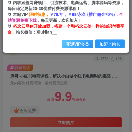
🔰 内容涵盖网赚项目、引流技术、电商运营、脚本源码等资源，
每日稳定更新20-30优质付费资源课程！
首页
创业课程
会员免费
正文
🔰 本站VIP
限时特惠，
￥79/年，￥99/永久 (推广佣金70%)，
全
站资源免费下载，
每天更新，欢迎加入！
胖哥·小红书电商课程，解决小白做小红书电商时
🔰
朽念云网创开放加盟，搭建一个和朽念云创一样的知识付费平
台，
站长微信：XiuNian__
的困惑，让新人也一台手机也能做电商
开通VIP会员
加盟当站长
朽念云创
关注
私信
2年前发布
1778
126
付费阅读
胖哥·小红书电商课程，解决小白做小红书电商时的困惑，让新人也一台手机也能做电商
此内容为付费阅读，请付费后查看
9.9
99
云币
云币
免费
会员
立即购买