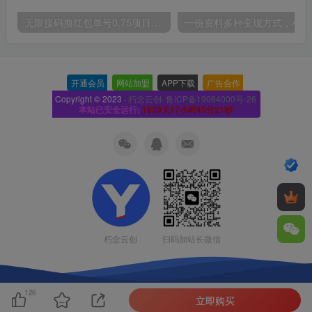
无限接码撸红包单号0.75项目无偿分享给你【揭秘】
一份
开通会员
-
网站加盟
-
APP下载
-
广告合作
-
Copyright © 2023 ·
朽念云创· 鲁ICP备19064000号-26
本站已安全运行:
1639天17小时45分22秒
扫码加站长微信
朽念云创
126
立即购买