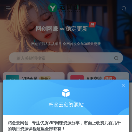
网创网赚 ∞ 稳定更新
网创资源&实战项目 全网首发全年365天更新
输入关键词搜索
VIP会员
VIP交流
抢先
群聊
免费下载全站资源
研究探讨更多创业项目路子。
VIP推广
招募站长
70%分佣
推荐
朽念云创资源站
会员专属推广链接
搭建同款网站，自己当老板
朽念云网创 | 专注优质VIP网课资源分享，市面上收费几百几千
APP下载
GO
四导航
导航
的项目资源课程这里全部都有！
站长V：XiuNian__