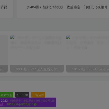
7节视
（5484期）短剧分销授权，收益稳定，门槛低（视频号
（9111期）全网首发魔兽世界美服全自动打金搬砖，日入1000+，简单好操作，保姆级教学
（9934期）24h无人直播支付宝项目，最新带货玩法，纯躺赚实测日入500+
网站加盟
-
APP下载
-
广告合作
-
© 2023 ·
朽念云创· 鲁ICP备19064000号-26
运行:
1638天0小时56分13秒