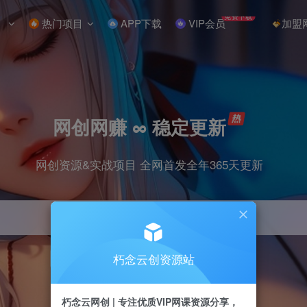
免费下载
热门项目
APP下载
VIP会员
加盟
网创网赚 ∞ 稳定更新
网创资源&实战项目 全网首发全年365天更新
朽念云创资源站
引流
抖音
小红书
挂机
快手
电商
朽念云网创 | 专注优质VIP网课资源分享，