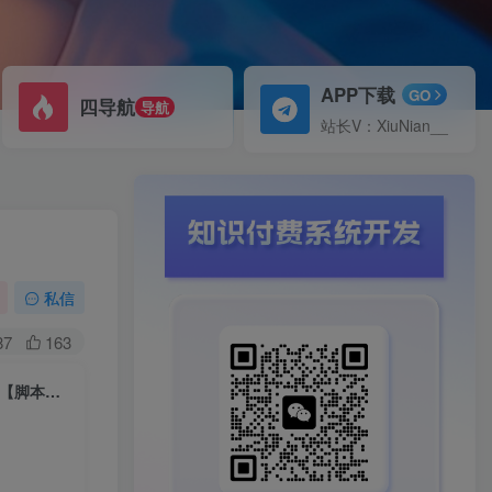
APP下载
GO
四导航
导航
站长V：XiuNian__
】
私信
87
163
（5483期）搬运必备-外面收费388的短视频搬运去重脚本 ip切片必备工具【脚本+教程】