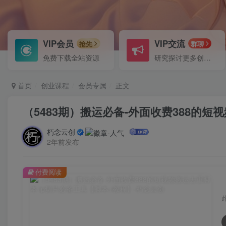
VIP会员
VIP交流
抢先
群聊
免费下载全站资源
研究探讨更多创业项目路子。
首页
创业课程
会员专属
正文
（5483期）搬运必备-外面收费388的短
朽念云创
2年前发布
付费阅读