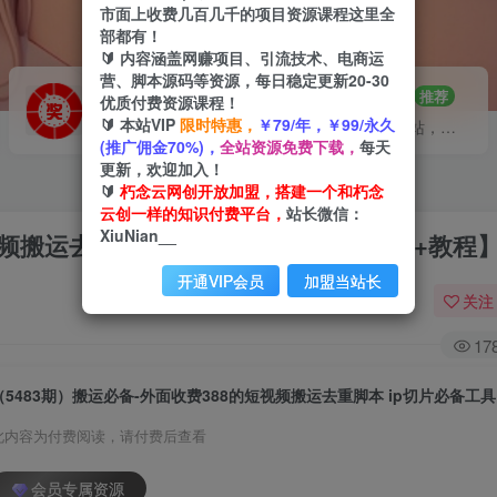
市面上收费几百几千的项目资源课程这里全
部都有！
🔰 内容涵盖网赚项目、引流技术、电商运
营、脚本源码等资源，每日稳定更新20-30
VIP推广
招募站长
70%分佣
推荐
优质付费资源课程！
🔰 本站VIP
限时特惠，
￥79/年，￥99/永久
会员专属推广链接
搭建同款网站，自己当老板
(推广佣金70%)，
全站资源免费下载，
每天
更新，欢迎加入！
🔰
朽念云网创开放加盟，搭建一个和朽念
云创一样的知识付费平台，
站长微信：
XiuNian__
视频搬运去重脚本 ip切片必备工具【脚本+教程
开通VIP会员
加盟当站长
关注
17
此内容为付费阅读，请付费后查看
会员专属资源