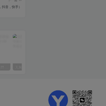
，抖音，快手）
（10150期）2024高考项目野路子玩法，无限裂变，最高一天1W＋！
无脑全自动挂机，单窗口18+，可挂100+窗口，手机电脑均可操作