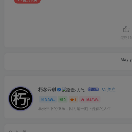
点赞
16
May yo
朽念云创
关注
3.3W+
0
1
1642W+
享受当下的快乐，因为这一刻正是你的人生
上一篇