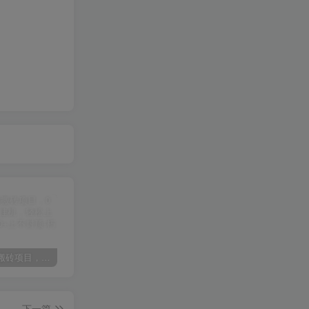
某讯游戏搬砖项目，0投入，可以挂机，轻松上手,月入3000+上不封顶
（9448期）2024网易云音乐人挂机项目，单机日入150+，无脑月入5000+
（9111期）全网首发魔兽世界美服全自动打金搬砖，日入1000+，简单好操作，保姆级教学
下一篇