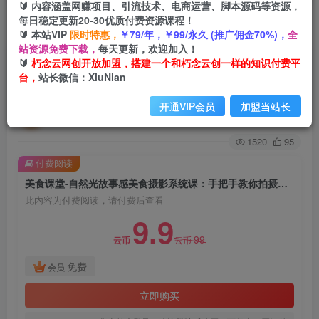
🔰 内容涵盖网赚项目、引流技术、电商运营、脚本源码等资源，
每日稳定更新20-30优质付费资源课程！
首页
创业课程
VIP免费
正文
🔰 本站VIP
限时特惠，
￥79/年，￥99/永久 (推广佣金70%)，
全
站资源免费下载，
每天更新，欢迎加入！
美食课堂-自然光故事感美食摄影系统课：手把手
🔰
朽念云网创开放加盟，搭建一个和朽念云创一样的知识付费平
台，
站长微信：XiuNian__
教你拍摄出故事感美食
开通VIP会员
加盟当站长
朽念云创
关注
私信
2年前发布
1520
95
付费阅读
美食课堂-自然光故事感美食摄影系统课：手把手教你拍摄出故事感美食
此内容为付费阅读，请付费后查看
9.9
99
云币
云币
免费
会员
立即购买