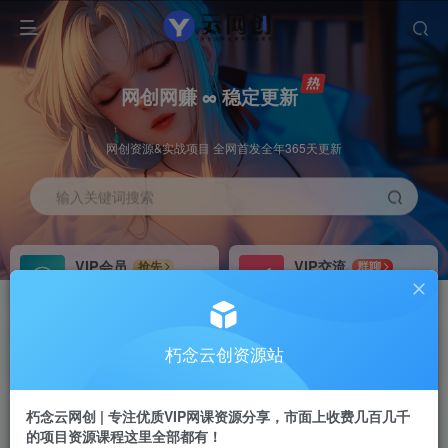
网创网赚 ∞ 稳定更新
网创资源&实战项目 全网首发全年365天更新
输入关键词搜索
VIP会员
VIP交流
抢先
群聊
免费下载全站资源
研究探讨更多创业项目路子。
VIP推广
招募站长
70%分佣
推荐
朽念云创资源站
会员专属推广链接
搭建同款网站，自己当老板
朽念云网创 | 专注优质VIP网课资源分享，市面上收费几百几千
APP下载
GO
四导航
导航
的项目资源课程这里全部都有！
站长V：XiuNian__