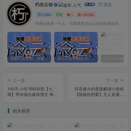
朽念云创
关注
3.3W+
0
1
1642W+
伤痛会改变一个人，但爱最终总会让你找回最初的自己
加盟朽念云创，搭建同款项目资源站，实现日入2000+
加入朽念云创会员，全站资源免费学习。
上一篇
下一篇
100天-小红书特训营【七
抖音爆火的悬疑解谜小游戏
期】带你做自媒体博主 每月
【隐秘的档案】无人直播玩
多赚4位数 IP账号全指南
法【教程+游戏+工具】
相关推荐