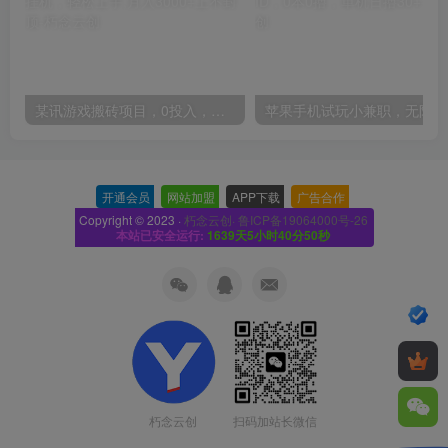
某讯游戏搬砖项目，0投入，可以挂机，轻松上手,月入3000+上不封顶
开通会员
-
网站加盟
-
APP下载
-
广告合作
-
Copyright © 2023 ·
朽念云创· 鲁ICP备19064000号-26
本站已安全运行:
1639天5小时40分51秒
扫码加站长微信
朽念云创