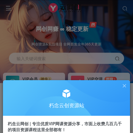
网创网赚 ∞ 稳定更新
网创资源&实战项目 全网首发全年365天更新
输入关键词搜索
VIP会员
VIP交流
抢先
群聊
免费下载全站资源
研究探讨更多创业项目路子。
VIP推广
招募站长
70%分佣
推荐
朽念云创资源站
会员专属推广链接
搭建同款网站，自己当老板
朽念云网创 | 专注优质VIP网课资源分享，市面上收费几百几千
APP下载
GO
四导航
导航
的项目资源课程这里全部都有！
站长V：XiuNian__