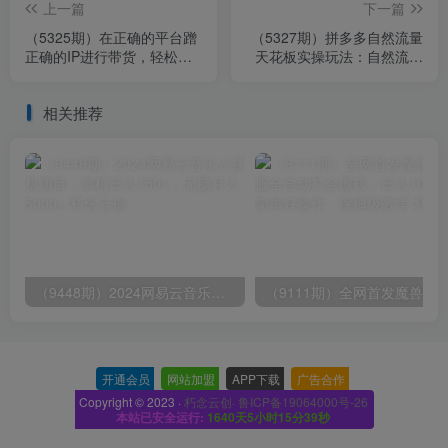
上一篇
下一篇
（5325期）在正确的平台蹭
（5327期）拼多多自然流量
正确的IP进行带货，轻松月
天花板实操玩法：自然流量
入过万
推荐机制，如何开车引流等
等
相关推荐
（9448期）2024网易云音乐人挂机项目，单机日入150+，无脑月入5000+
开通会员
-
网站加盟
-
APP下载
-
广告合作
-
Copyright © 2023 ·
朽念云创· 鲁ICP备19064000号-26
本站已安全运行:
1640天5小时15分40秒