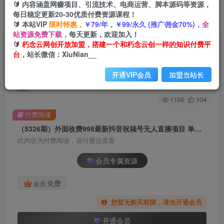
🔰 内容涵盖网赚项目、引流技术、电商运营、脚本源码等资源，
每日稳定更新20-30优质付费资源课程！
首页
创业课程
会员专属
正文
🔰 本站VIP
限时特惠，
￥79/年，￥99/永久 (推广佣金70%)，
全
站资源免费下载，
每天更新，欢迎加入！
（5326期）外面收费998最新抖音祝福号无人直播
🔰
朽念云网创开放加盟，搭建一个和朽念云创一样的知识付费平
台，
站长微信：XiuNian__
项目 单号日入500+【详细教程+素材】
开通VIP会员
加盟当站长
朽念云创
关注
私信
2年前发布
1105
104
付费阅读
（5326期）外面收费998最新抖音祝福号无人直播项目 单号日入500+【详细教程+素材】
此内容为付费阅读，请付费后查看
会员专属资源
免费
会员
您暂无购买权限，请先开通会员
开通会员