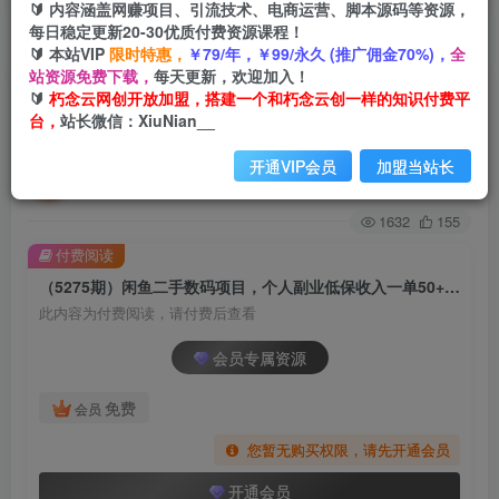
🔰 内容涵盖网赚项目、引流技术、电商运营、脚本源码等资源，
每日稳定更新20-30优质付费资源课程！
首页
创业课程
会员专属
正文
🔰 本站VIP
限时特惠，
￥79/年，￥99/永久 (推广佣金70%)，
全
站资源免费下载，
每天更新，欢迎加入！
（5275期）闲鱼二手数码项目，个人副业低保收
🔰
朽念云网创开放加盟，搭建一个和朽念云创一样的知识付费平
台，
站长微信：XiuNian__
入一单50+以上，工作室批量放大操作
开通VIP会员
加盟当站长
朽念云创
关注
私信
2年前发布
1632
155
付费阅读
（5275期）闲鱼二手数码项目，个人副业低保收入一单50+以上，工作室批量放大操作
此内容为付费阅读，请付费后查看
会员专属资源
免费
会员
您暂无购买权限，请先开通会员
开通会员