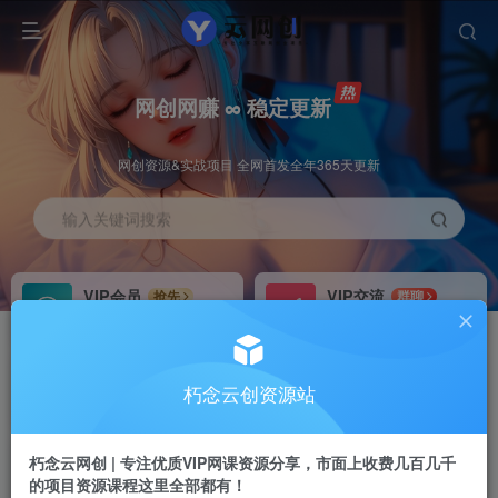
网创网赚 ∞ 稳定更新
网创资源&实战项目 全网首发全年365天更新
输入关键词搜索
VIP会员
VIP交流
抢先
群聊
免费下载全站资源
研究探讨更多创业项目路子。
VIP推广
招募站长
70%分佣
推荐
朽念云创资源站
会员专属推广链接
搭建同款网站，自己当老板
朽念云网创 | 专注优质VIP网课资源分享，市面上收费几百几千
APP下载
GO
四导航
导航
的项目资源课程这里全部都有！
站长V：XiuNian__