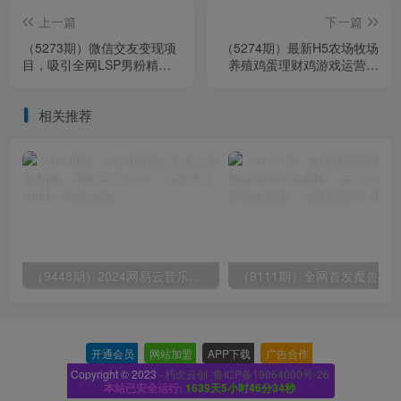
上一篇
下一篇
（5273期）微信交友变现项
（5274期）最新H5农场牧场
目，吸引全网LSP男粉精准
养殖鸡蛋理财鸡游戏运营源
变现，小白也能轻松上手，
码/对接免签约支付接口(教程
日入500+
+源码)
相关推荐
（9448期）2024网易云音乐人挂机项目，单机日入150+，无脑月入5000+
开通会员
-
网站加盟
-
APP下载
-
广告合作
-
Copyright © 2023 ·
朽念云创· 鲁ICP备19064000号-26
本站已安全运行:
1639天5小时46分35秒