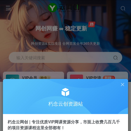
网创网赚 ∞ 稳定更新
网创资源&实战项目 全网首发全年365天更新
输入关键词搜索
VIP会员
VIP交流
抢先
群聊
免费下载全站资源
研究探讨更多创业项目路子。
VIP推广
招募站长
70%分佣
推荐
朽念云创资源站
会员专属推广链接
搭建同款网站，自己当老板
朽念云网创 | 专注优质VIP网课资源分享，市面上收费几百几千
APP下载
GO
四导航
导航
的项目资源课程这里全部都有！
站长V：XiuNian__