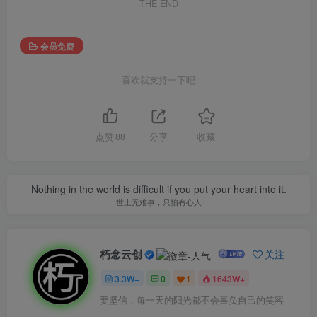
THE END
会员免费
喜欢就支持一下吧
点赞
88
分享
收藏
Nothing in the world is difficult if you put your heart into it.
世上无难事，只怕有心人
朽念云创
关注
3.3W+
0
1
1643W+
要坚信，每一天的阳光都不会辜负自己的笑容