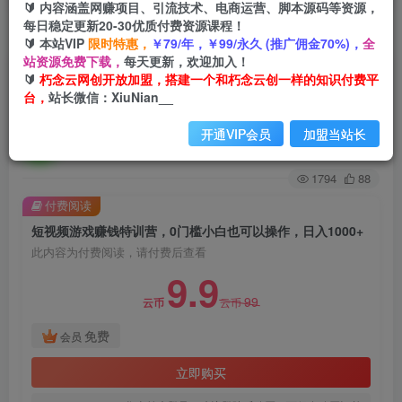
🔰 内容涵盖网赚项目、引流技术、电商运营、脚本源码等资源，
每日稳定更新20-30优质付费资源课程！
首页
创业课程
会员免费
正文
🔰 本站VIP
限时特惠，
￥79/年，￥99/永久 (推广佣金70%)，
全
站资源免费下载，
每天更新，欢迎加入！
短视频游戏赚钱特训营，0门槛小白也可以操作，
🔰
朽念云网创开放加盟，搭建一个和朽念云创一样的知识付费平
台，
站长微信：XiuNian__
日入1000+
开通VIP会员
加盟当站长
朽念云创
关注
私信
2年前发布
1794
88
付费阅读
短视频游戏赚钱特训营，0门槛小白也可以操作，日入1000+
此内容为付费阅读，请付费后查看
9.9
99
云币
云币
免费
会员
立即购买