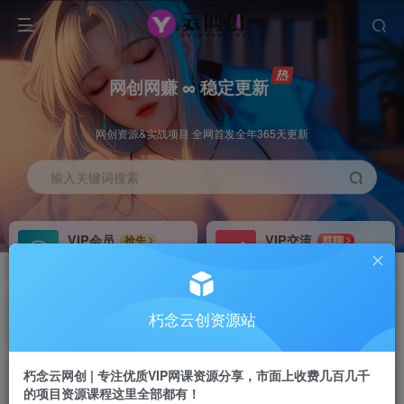
网创网赚 ∞ 稳定更新
网创资源&实战项目 全网首发全年365天更新
输入关键词搜索
VIP会员
VIP交流
抢先
群聊
免费下载全站资源
研究探讨更多创业项目路子。
VIP推广
招募站长
70%分佣
推荐
朽念云创资源站
会员专属推广链接
搭建同款网站，自己当老板
朽念云网创 | 专注优质VIP网课资源分享，市面上收费几百几千
APP下载
GO
四导航
导航
的项目资源课程这里全部都有！
站长V：XiuNian__