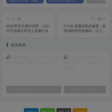
加盟朽念云创，搭建同款项目资源站，实现日入2000+
加入朽念云创会员，全站资源免费学习。
上一篇
下一篇
2022带货主播培训课，小白
大力说·直播流程必修课，善
学完也能尽早进入直播行业
用流程管理直播间，让工作
更合规更高效
相关推荐
无限接码撸红包单号0.75项目无偿分享给你【揭秘】
一份
开通会员
-
网站加盟
-
APP下载
-
广告合作
-