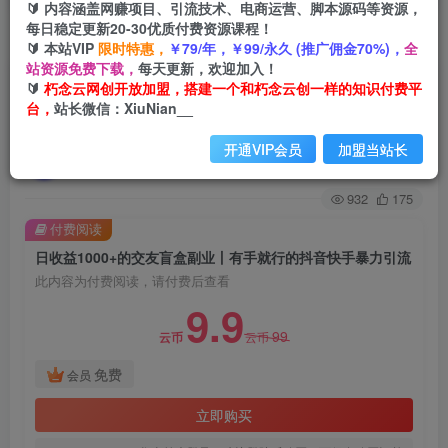
🔰 内容涵盖网赚项目、引流技术、电商运营、脚本源码等资源，
每日稳定更新20-30优质付费资源课程！
首页
创业课程
会员免费
正文
🔰 本站VIP
限时特惠，
￥79/年，￥99/永久 (推广佣金70%)，
全
站资源免费下载，
每天更新，欢迎加入！
日收益1000+的交友盲盒副业丨有手就行的抖音快
🔰
朽念云网创开放加盟，搭建一个和朽念云创一样的知识付费平
台，
站长微信：XiuNian__
手暴力引流
开通VIP会员
加盟当站长
朽念云创
关注
私信
2年前发布
932
175
付费阅读
日收益1000+的交友盲盒副业丨有手就行的抖音快手暴力引流
此内容为付费阅读，请付费后查看
9.9
99
云币
云币
免费
会员
立即购买