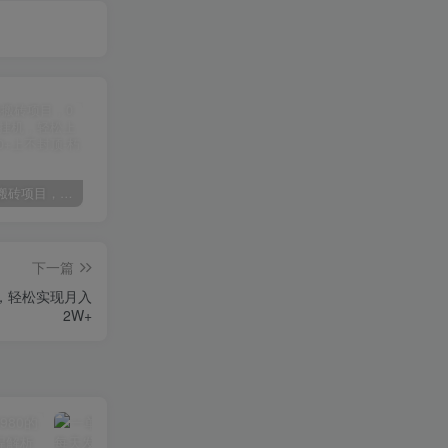
某讯游戏搬砖项目，0投入，可以挂机，轻松上手,月入3000+上不封顶
（9448期）2024网易云音乐人挂机项目，单机日入150+，无脑月入5000+
（9111期）全网首发魔兽世界美服全自动打金搬砖，日入1000+，简单好操作，保姆级教学
下一篇
，轻松实现月入
2W+