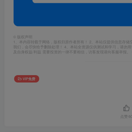
©
版权声明
1、本内容转载于网络，版权归原作者所有！ 2、本站仅提供信息存储
我们，会尽快给予删除处理！ 4、本站全资源仅供测试和学习，请勿用
及自身权益/利益 需要投资的一律不要相信，访客发现请向客服举报。 
VIP免费
点赞
6