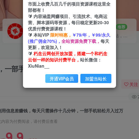
市面上收费几百几千的项目资源课程这里全
部都有！
🔰 内容涵盖网赚项目、引流技术、电商运
营、脚本源码等资源，每日稳定更新20-30
VIP推广
招募站长
70%分佣
推荐
优质付费资源课程！
🔰 本站VIP
限时特惠，
￥79/年，￥99/永久
会员专属推广链接
搭建同款网站，自己当老板
(推广佣金70%)，
全站资源免费下载，
每天
更新，欢迎加入！
🔰
朽念云网创开放加盟，搭建一个和朽念
云创一样的知识付费平台，
站长微信：
XiuNian__
，一部手机轻松月入过万
开通VIP会员
加盟当站长
关注
利用信息差赚钱，每天只需操作十几分钟，一部手机轻松月入过万
此内容为付费阅读，请付费后查看
9.9