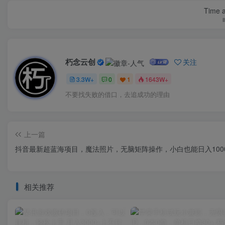
Time a
朽念云创
关注
3.3W+
0
1
1643W+
不要找失败的借口，去追成功的理由
上一篇
抖音最新超蓝海项目，魔法照片，无脑矩阵操作，小白也能日入100
相关推荐