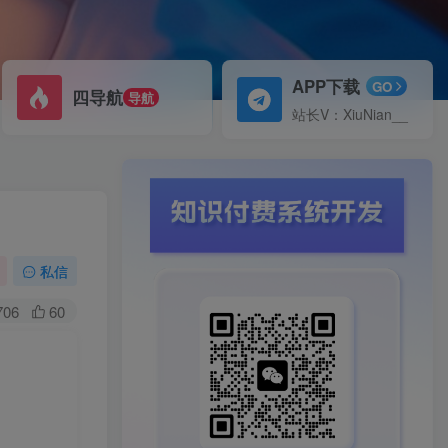
APP下载
GO
四导航
导航
站长V：XiuNian__
私信
706
60