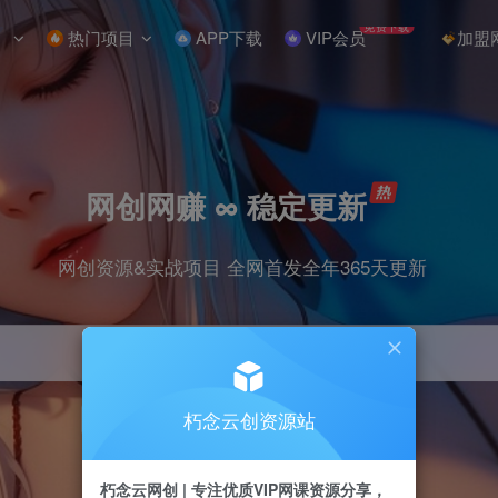
免费下载
热门项目
APP下载
VIP会员
加盟
网创网赚 ∞ 稳定更新
网创资源&实战项目 全网首发全年365天更新
朽念云创资源站
引流
抖音
小红书
挂机
快手
电商
朽念云网创 | 专注优质VIP网课资源分享，