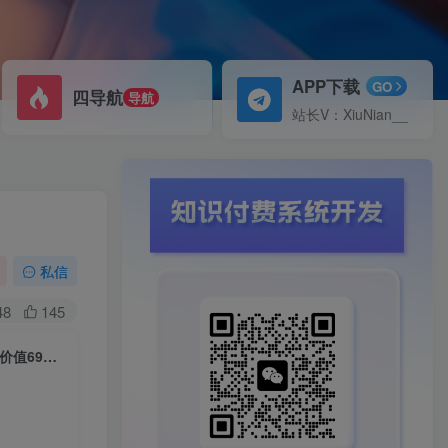
APP下载
GO
四导航
导航
站长V：XiuNian__
私信
48
145
发型师抖音线上课，做抖音只干4件事定人设、拍视频、上流量、来客人（价值699元）