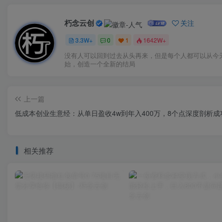
朽念云创
关注
3.3W+
0
1
1642W+
没有人可以回到过去从头再来，但是每个人都可以从今
始，创造一个全新的结局
上一篇
低成本创业生意经：从单日盈收4w到年入400万，8个点深度剖析成
相关推荐