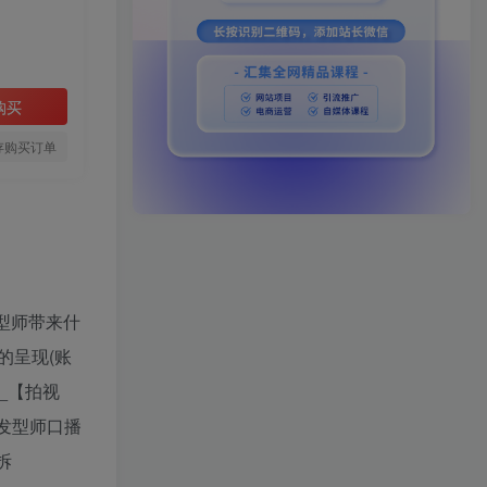
购买
存购买订单
型师带来什
设的呈现(账
7_【拍视
种发型师口播
拆