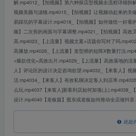
解.mp4012_【拍视频】第六种探店型视频全流程详细拆解
视频美颜与滤镜.mp4015_【拍视频】让视频动起来的关键
易踩坑的字幕设计.mp4018_【拍视频】如何做统一好看的
频】二次剪的画面与字幕调整.mp4021_【拍视频】高效
高.mp4023_【上流量】视频文案+话题你写对了吗.mp4
高播放.mp4026_【上流量】发型师的短阵X数量打法.mp
+爆款优化=高效出片.mp4029_【上流量】高效落地的流量
人】评论区的设计决定咨询欲望.mp4032_【来客人】视
活.mp4034_【来客人】有效私聊决定客人到店率.mp4
么玩.mp4037【来客人]新客到店如何加项(上).mp403
设计.mp4040【老板篇】股东或老板如何推动全店做抖音.
此处