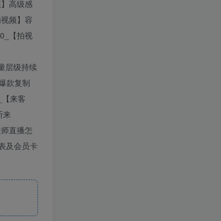
频】高级感
拍视频】容
0_【拍视
流量层级持续
】爆款复制
_【来客
断来
型师直播怎
目表及会员卡