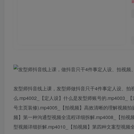
发型师抖音线上课，发型师做抖音只干4件事定人设、拍视
么.mp4002_【定人设】什么是发型师账号的.mp4003_
号主页装修).mp4005_【拍视频】高效清晰的理解视频拍摄.
频】第一种沟通型视频全流程详细拆解.mp4008_【拍视
型视频详细折解.mp4010_【拍视频】第四种文案型视频