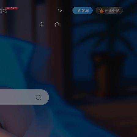
日入2K
网站
发布
开通会员