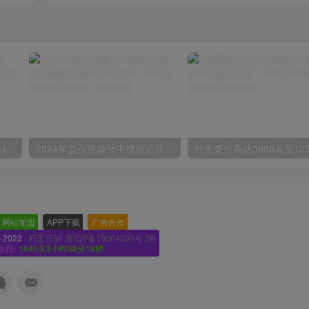
苹果手机试玩小兼职，无限换ID，0本0撸，单机日撸30+
2024年盘点视频号中视频运营，盘点视频号创作分成计划，快速过原创日入300+
网站加盟
-
APP下载
-
广告合作
-
© 2023 ·
朽念云创· 鲁ICP备19064000号-26
运行:
1640天3小时58分21秒