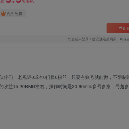
99
云币
云币
免费
会员
立即
您当前未登录！建议登陆后购买，可保
伙伴们、老规矩0成本0门槛0粉丝，只要有账号就能做，不限制
15-20RMB左右，操作时间是30-60min/多号多撸，号越