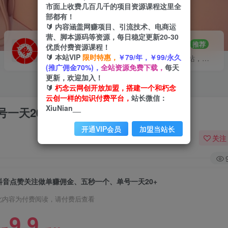
市面上收费几百几千的项目资源课程这里全
部都有！
🔰 内容涵盖网赚项目、引流技术、电商运
营、脚本源码等资源，每日稳定更新20-30
VIP推广
招募站长
70%分佣
推荐
优质付费资源课程！
🔰 本站VIP
限时特惠，
￥79/年，￥99/永久
会员专属推广链接
搭建同款网站，自己当老板
(推广佣金70%)，
全站资源免费下载，
每天
更新，欢迎加入！
🔰
朽念云网创开放加盟，搭建一个和朽念
云创一样的知识付费平台，
站长微信：
XiuNian__
一天20+
开通VIP会员
加盟当站长
关注
抖音点赞关注做单赚佣金、五秒一个、单号一天20+
此内容为付费阅读，请付费后查看
9.9