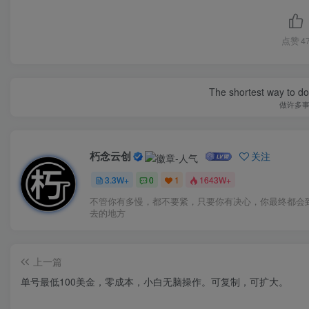
点赞
4
The shortest way to do 
做许多
朽念云创
关注
3.3W+
0
1
1643W+
不管你有多慢，都不要紧，只要你有决心，你最终都会
去的地方
上一篇
单号最低100美金，零成本，小白无脑操作。可复制，可扩大。