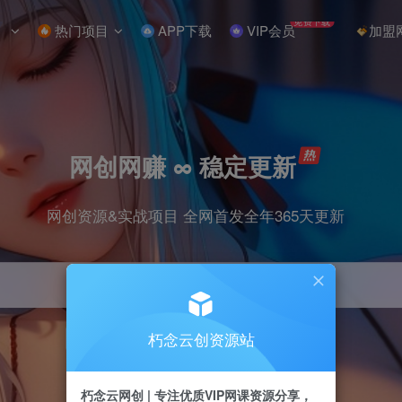
免费下载
热门项目
APP下载
VIP会员
加盟
网创网赚 ∞ 稳定更新
网创资源&实战项目 全网首发全年365天更新
朽念云创资源站
引流
抖音
小红书
挂机
快手
电商
朽念云网创 | 专注优质VIP网课资源分享，