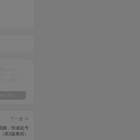
某讯游戏搬砖项目，0投入，可以挂机，轻松上手,月入3000+上不封顶
（9448期）2024网易云音乐人挂机项目，单机日入150+，无脑月入5000+
（9111期）全网首发魔兽世界美服全自动打金搬砖，日入1000+，简单好操作，保姆级教学
下一篇
视频，快速起号
（第3版教程）