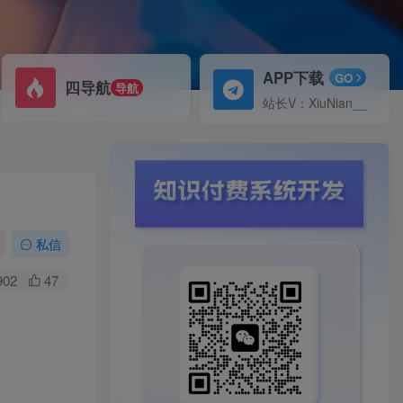
APP下载
GO
四导航
导航
站长V：XiuNian__
私信
902
47