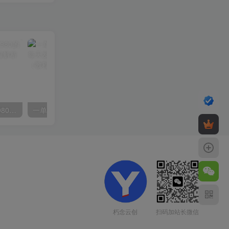
外面要价高达3980甚至12980的货拉拉搬运项目，保姆式教程解析全过程
一单利润19.9 一天能出100单，每天发发图片 小白也能月入过万（教程+资料）
扫码加站长微信
朽念云创