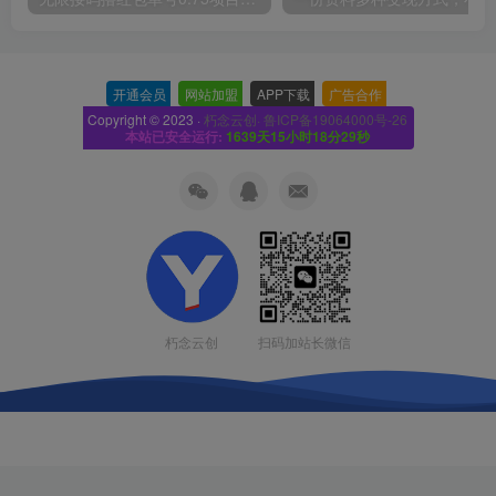
开通会员
-
网站加盟
-
APP下载
-
广告合作
-
Copyright © 2023 ·
朽念云创· 鲁ICP备19064000号-26
本站已安全运行:
1639天15小时18分30秒
扫码加站长微信
朽念云创