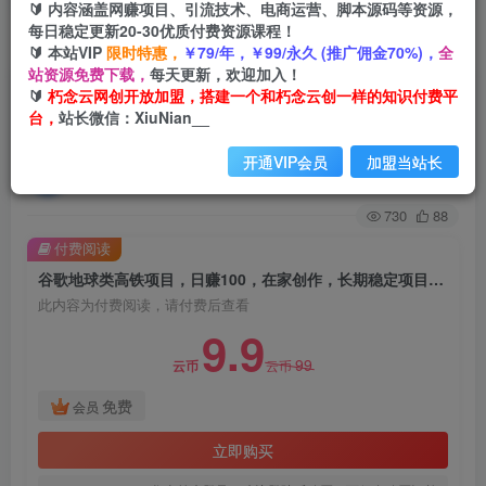
🔰 内容涵盖网赚项目、引流技术、电商运营、脚本源码等资源，
每日稳定更新20-30优质付费资源课程！
首页
创业课程
会员免费
正文
🔰 本站VIP
限时特惠，
￥79/年，￥99/永久 (推广佣金70%)，
全
站资源免费下载，
每天更新，欢迎加入！
谷歌地球类高铁项目，日赚100，在家创作，长期
🔰
朽念云网创开放加盟，搭建一个和朽念云创一样的知识付费平
台，
站长微信：XiuNian__
稳定项目（教程+素材软件）
开通VIP会员
加盟当站长
朽念云创
关注
私信
2年前发布
730
88
付费阅读
谷歌地球类高铁项目，日赚100，在家创作，长期稳定项目（教程+素材软件）
此内容为付费阅读，请付费后查看
9.9
99
云币
云币
免费
会员
立即购买