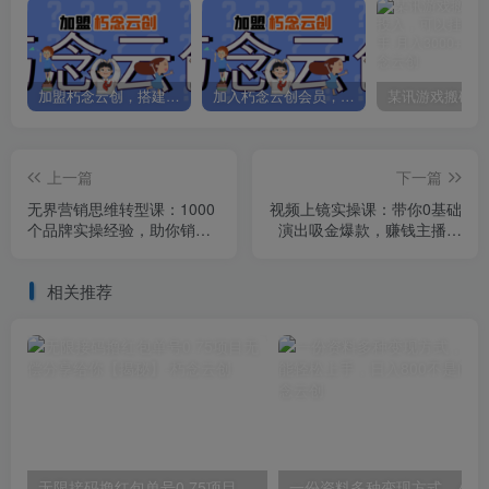
加盟朽念云创，搭建同款项目资源站，实现日入2000+
加入朽念云创会员，全站资源免费学习。
上一篇
下一篇
无界营销思维转型课：1000
视频上镜实操课：带你0基础
个品牌实操经验，助你销量
演出吸金爆款，赚钱主播如
倍增（20节视频）
何月入10W+
相关推荐
无限接码撸红包单号0.75项目无偿分享给你【揭秘】
一份