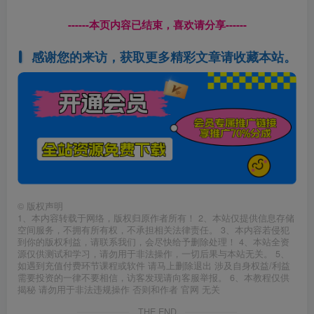
------本页内容已结束，喜欢请分享------
感谢您的来访，获取更多精彩文章请收藏本站。
©
版权声明
1、本内容转载于网络，版权归原作者所有！ 2、本站仅提供信息存储
空间服务，不拥有所有权，不承担相关法律责任。 3、本内容若侵犯
到你的版权利益，请联系我们，会尽快给予删除处理！ 4、本站全资
源仅供测试和学习，请勿用于非法操作，一切后果与本站无关。 5、
如遇到充值付费环节课程或软件 请马上删除退出 涉及自身权益/利益
需要投资的一律不要相信，访客发现请向客服举报。 6、本教程仅供
揭秘 请勿用于非法违规操作 否则和作者 官网 无关
THE END