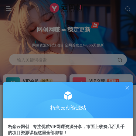
网创网赚 ∞ 稳定更新
网创资源&实战项目 全网首发全年365天更新
输入关键词搜索
VIP会员
VIP交流
抢先
群聊
免费下载全站资源
研究探讨更多创业项目路子。
VIP推广
招募站长
70%分佣
推荐
朽念云创资源站
会员专属推广链接
搭建同款网站，自己当老板
朽念云网创 | 专注优质VIP网课资源分享，市面上收费几百几千
APP下载
GO
四导航
导航
的项目资源课程这里全部都有！
站长V：XiuNian__