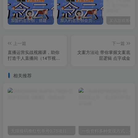
加盟朽念云创，搭建同款项目资源站，实现日入2000+
加入朽念云创会员，全站资源免费学习。
上一篇
下一篇
直播运营实战视频课，助你
文案方法论 带你掌握文案底
打造千人直播间（14节视频
层逻辑 点字成金
课）
相关推荐
无限接码撸红包单号0.75项目无偿分享给你【揭秘】
一份