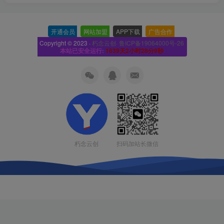
开通会员
-
网站加盟
-
APP下载
-
广告合作
-
Copyright © 2023 ·
朽念云创· 鲁ICP备19064000号-26
本站已安全运行:
1639天2小时28分9秒
扫码加站长微信
朽念云创