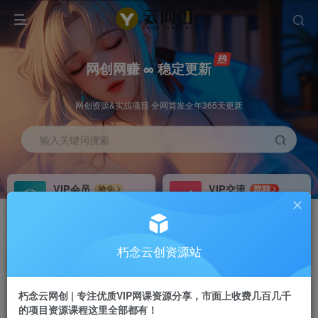
网创网赚 ∞ 稳定更新
网创资源&实战项目 全网首发全年365天更新
输入关键词搜索
VIP会员
VIP交流
抢先
群聊
免费下载全站资源
研究探讨更多创业项目路子。
VIP推广
招募站长
70%分佣
推荐
朽念云创资源站
会员专属推广链接
搭建同款网站，自己当老板
朽念云网创 | 专注优质VIP网课资源分享，市面上收费几百几千
APP下载
GO
四导航
导航
的项目资源课程这里全部都有！
站长V：XiuNian__