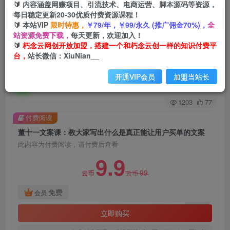
🔰 内容涵盖网赚项目、引流技术、电商运营、脚本源码等资源，
每日稳定更新20-30优质付费资源课程！
首页
创业课程
会员免费
正文
🔰 本站VIP
限时特惠，
￥79/年，￥99/永久 (推广佣金70%)，
全
站资源免费下载，
每天更新，欢迎加入！
董十一文案课：教大家写出什么是真正能让用户买
🔰
朽念云网创开放加盟，搭建一个和朽念云创一样的知识付费平
台，
站长微信：XiuNian__
单的文案
开通VIP会员
加盟当站长
朽念云创
关注
私信
2年前发布
1203
77
付费阅读
董十一文案课：教大家写出什么是真正能让用户买单的文案
此内容为付费阅读，请付费后查看
9.9
99
云币
云币
免费
会员
立即购买