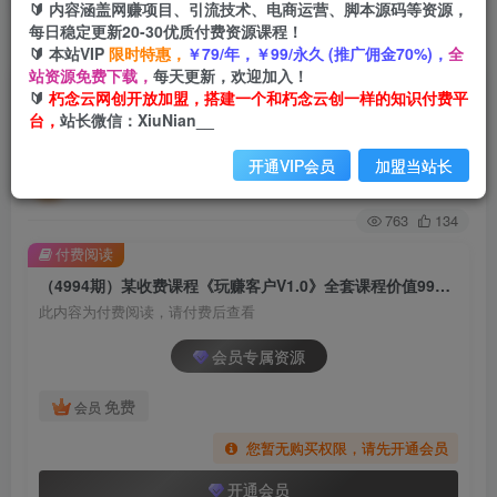
🔰 内容涵盖网赚项目、引流技术、电商运营、脚本源码等资源，
每日稳定更新20-30优质付费资源课程！
首页
创业课程
会员专属
正文
🔰 本站VIP
限时特惠，
￥79/年，￥99/永久 (推广佣金70%)，
全
站资源免费下载，
每天更新，欢迎加入！
（4994期）某收费课程《玩赚客户V1.0》全套课
🔰
朽念云网创开放加盟，搭建一个和朽念云创一样的知识付费平
台，
站长微信：XiuNian__
程价值998元
开通VIP会员
加盟当站长
朽念云创
关注
私信
2年前发布
763
134
付费阅读
（4994期）某收费课程《玩赚客户V1.0》全套课程价值998元
此内容为付费阅读，请付费后查看
会员专属资源
免费
会员
您暂无购买权限，请先开通会员
开通会员