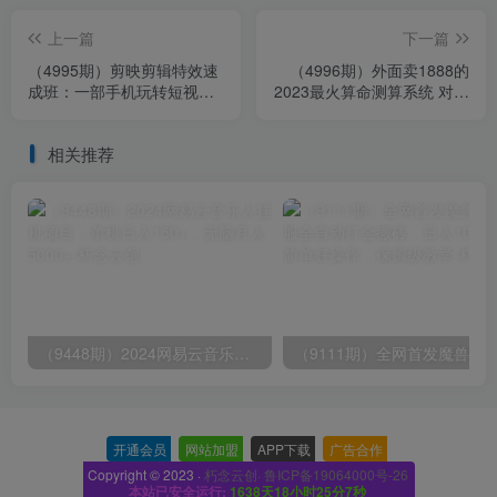
上一篇
下一篇
（4995期）剪映剪辑特效速
（4996期）外面卖1888的
成班：一部手机玩转短视频
2023最火算命测算系统 对接
提供上千款特效素材【无水
易支付 微信支付宝官方(源码
印】
+教程)
相关推荐
（9448期）2024网易云音乐人挂机项目，单机日入150+，无脑月入5000+
开通会员
-
网站加盟
-
APP下载
-
广告合作
-
Copyright © 2023 ·
朽念云创· 鲁ICP备19064000号-26
本站已安全运行:
1638天18小时25分8秒