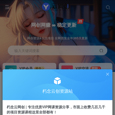
网创网赚 ∞ 稳定更新
网创资源&实战项目 全网首发全年365天更新
输入关键词搜索
VIP会员
VIP交流
抢先
群聊
免费下载全站资源
研究探讨更多创业项目路子。
VIP推广
招募站长
70%分佣
推荐
朽念云创资源站
会员专属推广链接
搭建同款网站，自己当老板
朽念云网创 | 专注优质VIP网课资源分享，市面上收费几百几千
APP下载
GO
四导航
导航
的项目资源课程这里全部都有！
站长V：XiuNian__