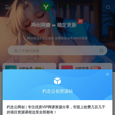
网创网赚 ∞ 稳定更新
网创资源&实战项目 全网首发全年365天更新
输入关键词搜索
VIP会员
VIP交流
抢先
群聊
免费下载全站资源
研究探讨更多创业项目路子。
VIP推广
招募站长
70%分佣
推荐
朽念云创资源站
会员专属推广链接
搭建同款网站，自己当老板
朽念云网创 | 专注优质VIP网课资源分享，市面上收费几百几千
APP下载
GO
四导航
导航
的项目资源课程这里全部都有！
站长V：XiuNian__