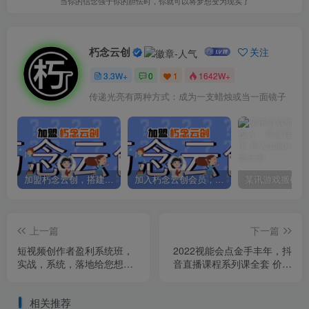
当你的信念强于你的胆怯时，你就可以将梦想变为现实了
朽念云创
关注
3.3W+
0
1
1642W+
传递光亮有两种方式：成为一支蜡烛或当一面镜子
加盟朽念云创，搭建同款项目资源站，实现日入2000+
加入朽念云创会员，全站资源免费学习。
上一篇
下一篇
短视频创作者盈利系统班，
2022视能会点金手丰年，抖
实战，系统，落地给您想要
音直播课程系列课全套 价值
的盈利方案（无水印）
16800元
相关推荐