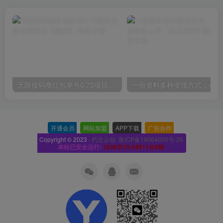
无限接码撸红包单号0.75项目无偿分享给你【揭秘】
一份
开通会员
-
网站加盟
-
APP下载
-
广告合作
-
Copyright © 2023 ·
朽念云创· 鲁ICP备19064000号-26
本站已安全运行:
1639天15小时11分1秒