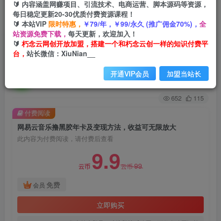
🔰 内容涵盖网赚项目、引流技术、电商运营、脚本源码等资源，
每日稳定更新20-30优质付费资源课程！
首页
创业课程
会员免费
正文
🔰 本站VIP
限时特惠，
￥79/年，￥99/永久 (推广佣金70%)，
全
站资源免费下载，
每天更新，欢迎加入！
网易云音乐撸黑胶年卡及变现方法，收益可无限放
🔰
朽念云网创开放加盟，搭建一个和朽念云创一样的知识付费平
台，
站长微信：XiuNian__
大
开通VIP会员
加盟当站长
朽念云创
关注
私信
2年前发布
652
115
付费阅读
网易云音乐撸黑胶年卡及变现方法，收益可无限放大
此内容为付费阅读，请付费后查看
9.9
99
云币
云币
免费
会员
立即购买