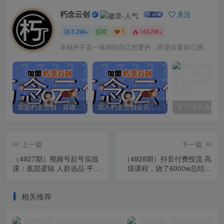
朽念云创
关注
3.3W+
0
1
1642W+
幸福并不是一味得到自己想要的，而是珍爱自己拥有的
加盟朽念云创，搭建同款项目资源站，实现日入2000+
加入朽念云创会员，全站资源免费学习。
上一篇
下一篇
（4927期）视频号起号实战
（4928期）抖音付费投流·高
课：底层逻辑 人群选品 平台
级课程，烧了6000w总结了
区别 话术拆解 付费投放等！
实战型投放经验，助你快速
起飞
相关推荐