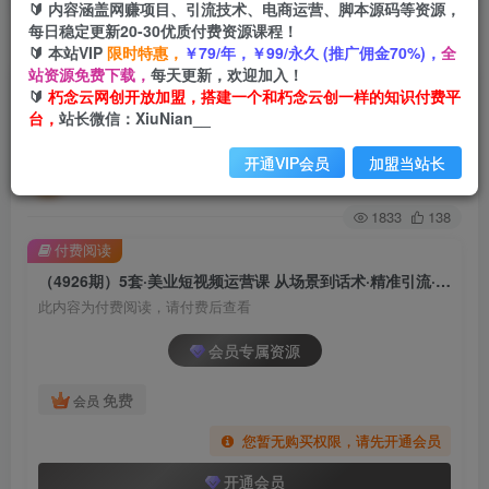
🔰 内容涵盖网赚项目、引流技术、电商运营、脚本源码等资源，
每日稳定更新20-30优质付费资源课程！
首页
创业课程
会员专属
正文
🔰 本站VIP
限时特惠，
￥79/年，￥99/永久 (推广佣金70%)，
全
站资源免费下载，
每天更新，欢迎加入！
（4926期）5套·美业短视频运营课 从场景到话术·
🔰
朽念云网创开放加盟，搭建一个和朽念云创一样的知识付费平
台，
站长微信：XiuNian__
精准引流·吸金文案工具·销售闭环等
开通VIP会员
加盟当站长
朽念云创
关注
私信
2年前发布
1833
138
付费阅读
（4926期）5套·美业短视频运营课 从场景到话术·精准引流·吸金文案工具·销售闭环等
此内容为付费阅读，请付费后查看
会员专属资源
免费
会员
您暂无购买权限，请先开通会员
开通会员