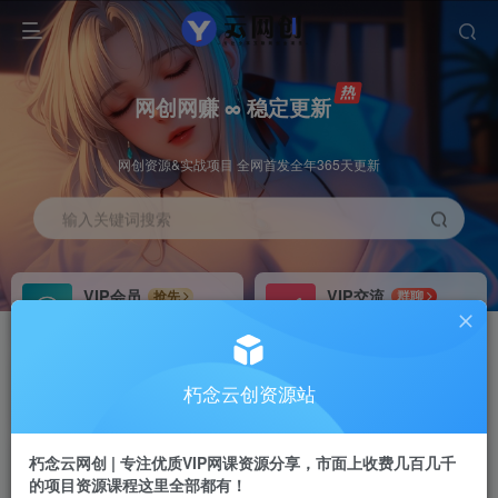
网创网赚 ∞ 稳定更新
网创资源&实战项目 全网首发全年365天更新
输入关键词搜索
VIP会员
VIP交流
抢先
群聊
免费下载全站资源
研究探讨更多创业项目路子。
VIP推广
招募站长
70%分佣
推荐
朽念云创资源站
会员专属推广链接
搭建同款网站，自己当老板
朽念云网创 | 专注优质VIP网课资源分享，市面上收费几百几千
APP下载
GO
四导航
导航
的项目资源课程这里全部都有！
站长V：XiuNian__