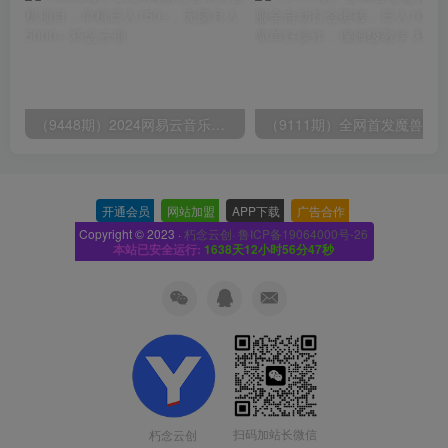
（9448期）2024网易云音乐人挂机项目，单机日入150+，无脑月入5000+
开通会员
-
网站加盟
-
APP下载
-
广告合作
-
Copyright © 2023 ·
朽念云创· 鲁ICP备19064000号-26
本站已安全运行:
1638天12小时56分48秒
扫码加站长微信
朽念云创