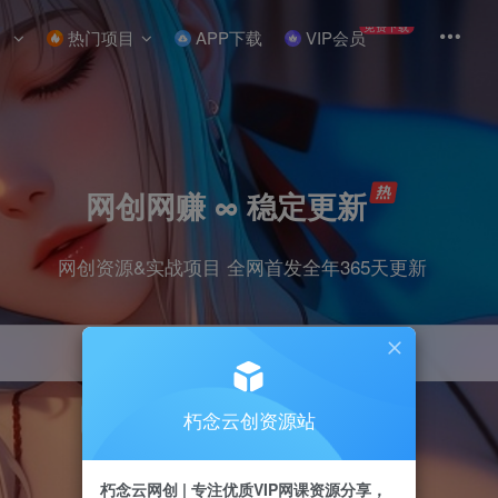
免费下载
热门项目
APP下载
VIP会员
网创网赚 ∞ 稳定更新
网创资源&实战项目 全网首发全年365天更新
朽念云创资源站
引流
抖音
小红书
挂机
快手
电商
朽念云网创 | 专注优质VIP网课资源分享，