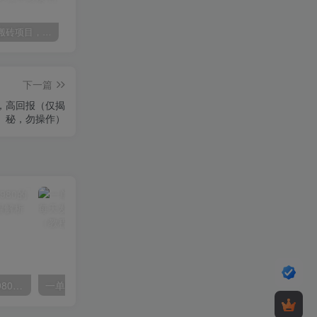
某讯游戏搬砖项目，0投入，可以挂机，轻松上手,月入3000+上不封顶
（9448期）2024网易云音乐人挂机项目，单机日入150+，无脑月入5000+
（9111期）全网首发魔兽世界美服全自动打金搬砖，日入1000+，简单好操作，保姆级教学
下一篇
，高回报（仅揭
秘，勿操作）
外面要价高达3980甚至12980的货拉拉搬运项目，保姆式教程解析全过程
一单利润19.9 一天能出100单，每天发发图片 小白也能月入过万（教程+资料）