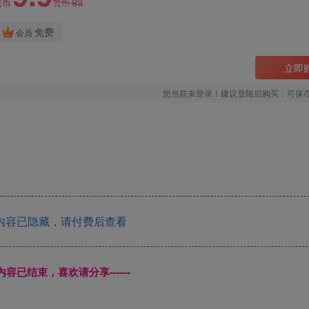
99
云币
云币
免费
会员
立即
您当前未登录！建议登陆后购买，可保
内容已隐藏，请付费后查看
本页内容已结束，喜欢请分享------