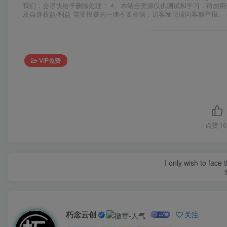
我们，会尽快给予删除处理！ 4、本站全资源仅供测试和学习，请勿用
及自身权益/利益 需要投资的一律不要相信，访客发现请向客服举报。 
VIP免费
点赞
16
I only wish to face 
朽念云创
关注