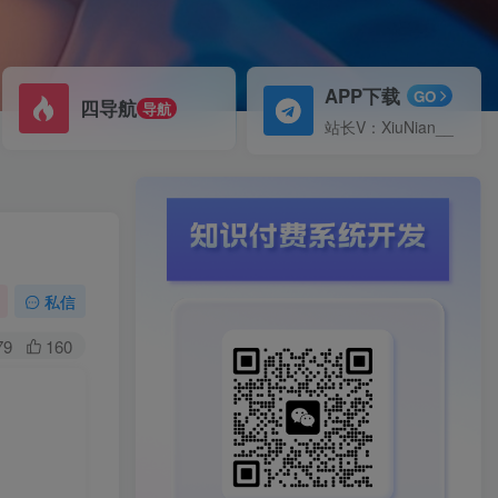
APP下载
GO
四导航
导航
站长V：XiuNian__
私信
79
160