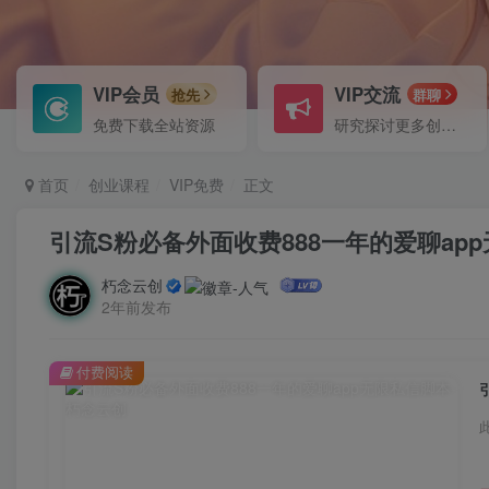
VIP会员
VIP交流
抢先
群聊
免费下载全站资源
研究探讨更多创业项目路子。
首页
创业课程
VIP免费
正文
引流S粉必备外面收费888一年的爱聊ap
朽念云创
2年前发布
付费阅读