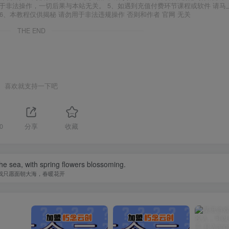
于非法操作，一切后果与本站无关。 5、如遇到充值付费环节课程或软件 请马
6、本教程仅供揭秘 请勿用于非法违规操作 否则和作者 官网 无关
THE END
喜欢就支持一下吧
0
分享
收藏
the sea, with spring flowers blossoming.
我只愿面朝大海，春暖花开