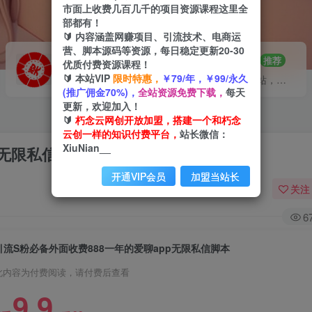
市面上收费几百几千的项目资源课程这里全
部都有！
🔰 内容涵盖网赚项目、引流技术、电商运
营、脚本源码等资源，每日稳定更新20-30
VIP推广
招募站长
70%分佣
推荐
优质付费资源课程！
🔰 本站VIP
限时特惠，
￥79/年，￥99/永久
会员专属推广链接
搭建同款网站，自己当老板
(推广佣金70%)，
全站资源免费下载，
每天
更新，欢迎加入！
🔰
朽念云网创开放加盟，搭建一个和朽念
云创一样的知识付费平台，
站长微信：
XiuNian__
p无限私信脚本
开通VIP会员
加盟当站长
关注
6
引流S粉必备外面收费888一年的爱聊app无限私信脚本
此内容为付费阅读，请付费后查看
9.9