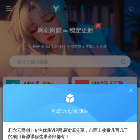
网创网赚 ∞ 稳定更新
网创资源&实战项目 全网首发全年365天更新
输入关键词搜索
VIP会员
VIP交流
抢先
群聊
免费下载全站资源
研究探讨更多创业项目路子。
VIP推广
招募站长
70%分佣
推荐
朽念云创资源站
会员专属推广链接
搭建同款网站，自己当老板
朽念云网创 | 专注优质VIP网课资源分享，市面上收费几百几千
APP下载
GO
四导航
导航
的项目资源课程这里全部都有！
站长V：XiuNian__