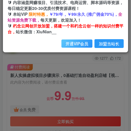
🔰 内容涵盖网赚项目、引流技术、电商运营、脚本源码等资源，
每日稳定更新20-30优质付费资源课程！
首页
创业课程
会员免费
正文
🔰 本站VIP
限时特惠，
￥79/年，￥99/永久 (推广佣金70%)，
全
站资源免费下载，
每天更新，欢迎加入！
新人实操虚拟项目步骤演示，0基础打造自动盈利
🔰
朽念云网创开放加盟，搭建一个和朽念云创一样的知识付费平
台，
站长微信：XiuNian__
店铺【视频课程】
开通VIP会员
加盟当站长
朽念云创
关注
私信
2年前发布
1277
172
付费阅读
新人实操虚拟项目步骤演示，0基础打造自动盈利店铺【视频课程】
此内容为付费阅读，请付费后查看
9.9
99
云币
云币
免费
会员
立即购买