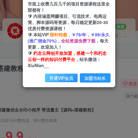
市面上收费几百几千的项目资源课程这里全
部都有！
🔰 内容涵盖网赚项目、引流技术、电商运
营、脚本源码等资源，每日稳定更新20-30
VIP推广
招募站长
70%分佣
推荐
优质付费资源课程！
🔰 本站VIP
限时特惠，
￥79/年，￥99/永久
会员专属推广链接
搭建同款网站，自己当老板
(推广佣金70%)，
全站资源免费下载，
每天
更新，欢迎加入！
🔰
朽念云网创开放加盟，搭建一个和朽念
云创一样的知识付费平台，
站长微信：
XiuNian__
搭建教程】
开通VIP会员
加盟当站长
关注
14
搭建微信去水印小程序 带流量主【源码+搭建教程】
此内容为付费阅读，请付费后查看
9.9