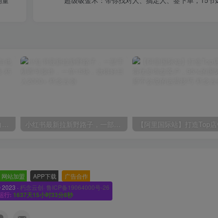
销量
超级吸金术：带你找对人、搞定人、签下单，15节
一份资料多种变现方式，小白也能轻松上手，日入800不是问题
小红书最新拉新野路子，一部手机即可操作，一单15块，做得好日入2000+
网站加盟
-
APP下载
-
广告合作
-
© 2023 ·
朽念云创· 鲁ICP备19064000号-26
运行:
1637天15小时33分10秒