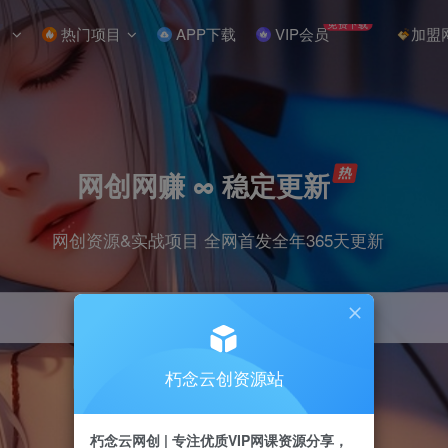
免费下载
热门项目
APP下载
VIP会员
加盟
网创网赚 ∞ 稳定更新
网创资源&实战项目 全网首发全年365天更新
朽念云创资源站
引流
抖音
小红书
挂机
快手
电商
朽念云网创 | 专注优质VIP网课资源分享，