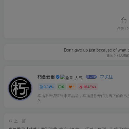
点赞
12
Don't give up just because of what 
别因为别人说
朽念云创
关注
3.3W+
0
1
1642W+
幸福不应该留到未来品尝，幸福是你专门为当下的自己
的
上一篇