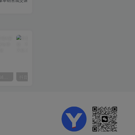
爆单销售成交课
【阿里国际站】打造Top店铺&获得优质询盘客户，​95%的国际站讲师不会说的运营技巧
抖音24小时无人直播音乐，不违规，不封号纯撸音浪，小白实操当天日入1000+