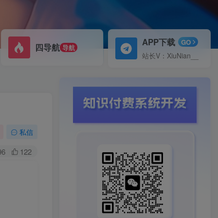
APP下载
GO
四导航
导航
站长V：XiuNian__
私信
96
122