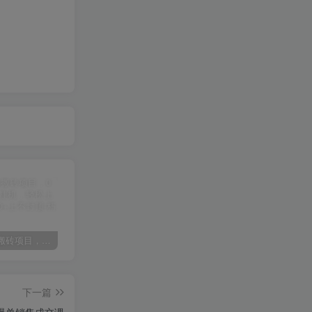
某讯游戏搬砖项目，0投入，可以挂机，轻松上手,月入3000+上不封顶
（9448期）2024网易云音乐人挂机项目，单机日入150+，无脑月入5000+
（9111期）全网首发魔兽世界美服全自动打金搬砖，日入1000+，简单好操作，保姆级教学
下一篇