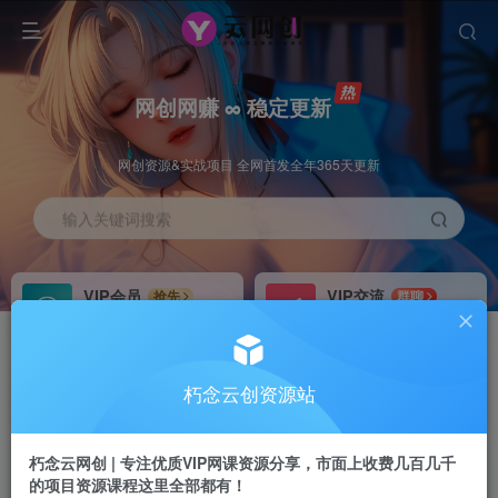
网创网赚 ∞ 稳定更新
网创资源&实战项目 全网首发全年365天更新
输入关键词搜索
VIP会员
VIP交流
抢先
群聊
免费下载全站资源
研究探讨更多创业项目路子。
VIP推广
招募站长
70%分佣
推荐
朽念云创资源站
会员专属推广链接
搭建同款网站，自己当老板
朽念云网创 | 专注优质VIP网课资源分享，市面上收费几百几千
APP下载
GO
四导航
导航
的项目资源课程这里全部都有！
站长V：XiuNian__