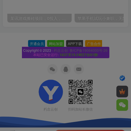
某讯游戏搬砖项目，0投入，可以挂机，轻松上手,月入3000+上不封顶
开通会员
-
网站加盟
-
APP下载
-
广告合作
-
Copyright © 2023 ·
朽念云创· 鲁ICP备19064000号-26
本站已安全运行:
1637天15小时27分51秒
扫码加站长微信
朽念云创