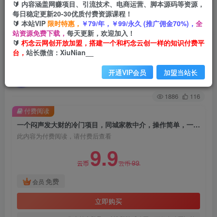
🔰 内容涵盖网赚项目、引流技术、电商运营、脚本源码等资源，
每日稳定更新20-30优质付费资源课程！
首页
创业课程
VIP免费
正文
🔰 本站VIP
限时特惠，
￥79/年，￥99/永久 (推广佣金70%)，
全
站资源免费下载，
每天更新，欢迎加入！
一个闷声发大财的冷门项目，同城家教中介，操作
🔰
朽念云网创开放加盟，搭建一个和朽念云创一样的知识付费平
台，
站长微信：XiuNian__
简单，一个月变现7000+，保姆级教程
开通VIP会员
加盟当站长
朽念云创
关注
私信
2年前发布
1886
116
付费阅读
一个闷声发大财的冷门项目，同城家教中介，操作简单，一个月变现7000+，保姆级教程
此内容为付费阅读，请付费后查看
9.9
99
云币
云币
免费
会员
立即购买