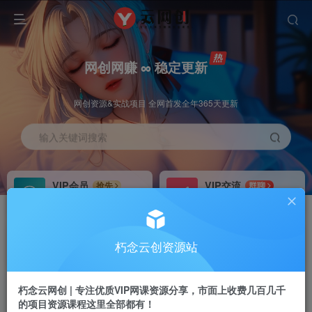
网创网赚 ∞ 稳定更新
网创资源&实战项目 全网首发全年365天更新
输入关键词搜索
VIP会员
VIP交流
抢先
群聊
免费下载全站资源
研究探讨更多创业项目路子。
VIP推广
招募站长
70%分佣
推荐
朽念云创资源站
会员专属推广链接
搭建同款网站，自己当老板
朽念云网创 | 专注优质VIP网课资源分享，市面上收费几百几千
APP下载
GO
四导航
导航
的项目资源课程这里全部都有！
站长V：XiuNian__