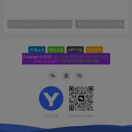
某讯游戏搬砖项目，0投入，可以挂机，轻松上手,月入3000+上不封顶
开通会员
-
网站加盟
-
APP下载
-
广告合作
-
Copyright © 2023 ·
朽念云创· 鲁ICP备19064000号-26
本站已安全运行:
1641天18小时12分46秒
扫码加站长微信
朽念云创