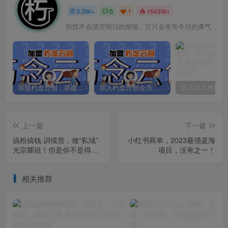
3.3W+
0
1
1643W+
担忧不会清空明日的烦恼，它只会丧失今日的勇气
加盟朽念云创，搭建同款项目资源站，实现日入2000+
加入朽念云创会员，全站资源免费学习。
上一篇
下一篇
搞粉搞钱.训续营，做“私域”
小红书商单，2023最强蓝海
光宗耀祖！但是你不是得先
项目，没有之一！
有粉丝吗？真正实战，全是
细节
相关推荐