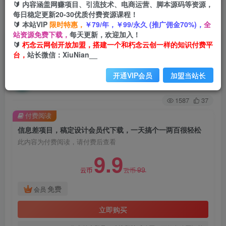
🔰 内容涵盖网赚项目、引流技术、电商运营、脚本源码等资源，
每日稳定更新20-30优质付费资源课程！
首页
创业课程
VIP免费
正文
🔰 本站VIP
限时特惠，
￥79/年，￥99/永久 (推广佣金70%)，
全
站资源免费下载，
每天更新，欢迎加入！
信息差项目，稿定设计会员代下载，一天搞个一两
🔰
朽念云网创开放加盟，搭建一个和朽念云创一样的知识付费平
台，
站长微信：XiuNian__
百很轻松
开通VIP会员
加盟当站长
朽念云创
关注
私信
2年前发布
1587
37
付费阅读
信息差项目，稿定设计会员代下载，一天搞个一两百很轻松
此内容为付费阅读，请付费后查看
9.9
99
云币
云币
免费
会员
立即购买